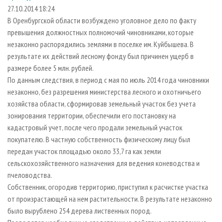
СУШКА ДРЕВЕСИНЫ
ПЕРСОНЫ
КОНТАКТЫ
РЕКЛАМА
27.10.2014 18:24
В Оренбургской области возбуждено уголовное дело по факту
ПРОИЗВОДСТВО ДРЕВЕСНЫХ ПЛИТ
МОБИЛЬНЫЕ ВЫСТАВКИ
РЕКЛАМА НА САЙТЕ
превышения должностных полномочий чиновниками, которые
ДЕРЕВЯННОЕ ДОМОСТРОЕНИЕ
ОФИЦИАЛЬНЫЕ ДЕЛЕГАЦИИ
незаконно распорядились землями в поселке им. Куйбышева. В
ПРОИЗВОДСТВО МЕБЕЛИ
результате их действий лесному фонду был причинен ущерб в
ПРИОРИТЕТНЫЕ ИНВЕСТПРОЕКТЫ
размере более 5 млн. рублей.
БИОЭНЕРГЕТИКА
RUSSIAN FORESTRY REVIEW
По данным следствия, в период с мая по июль 2014 года чиновники
ЦБП
ГАЗЕТА ЛЕСПРОМФОРУМ
незаконно, без разрешения министерства лесного и охотничьего
хозяйства области, сформировав земельный участок без учета
ИНСТРУМЕНТ И МАТЕРИАЛЫ
БИБЛИОТЕКА СПЕЦИАЛИСТА
зонирования территории, обеспечили его постановку на
кадастровый учет, после чего продали земельный участок
покупателю. В частную собственность физическому лицу был
передан участок площадью около 33,7 га как земли
сельскохозяйственного назначения для ведения коневодства и
пчеловодства.
Собственник, огородив территорию, приступил к расчистке участка
от произрастающей на нем растительности. В результате незаконно
было вырублено 254 дерева лиственных пород.