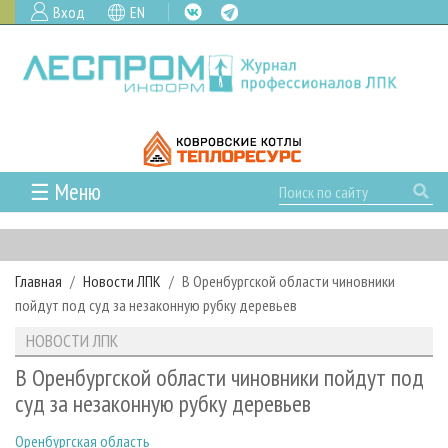
Вход
EN
☰ Меню
ГЛАВНАЯ
РУБРИКИ И ТЕМЫ
Главная
Новости ЛПК
В Оренбургской области чиновники
РУБРИКИ ЖУРНАЛА
НОВОСТИ
пойдут под суд за незаконную рубку деревьев
ЛЕСНОЕ ХОЗЯЙСТВО
КАЛЕНДАРЬ СОБЫТИЙ
ПРОЕКТЫ ЛПИ
НОВОСТИ ЛПК
ЛЕСОЗАГОТОВКА
НОВОСТИ ЛПК
АНАЛИТИКА
АРХИВ
В Оренбургской области чиновники пойдут под
ЛЕСОПИЛЕНИЕ
НОВОСТИ ЖУРНАЛА
ПРЕДПРИЯТИЯ ЛПК
АРХИВ ЖУРНАЛОВ
суд за незаконную рубку деревьев
О ЖУРНАЛЕ
ДЕРЕВООБРАБОТКА
НОВОСТИ КОМПАНИЙ
ЛЕСНЫЕ РЕГИОНЫ РОССИИ
СТАТЬИ
ПОДПИСКА
РЕКЛАМОДАТЕЛЯМ
Оренбургская область