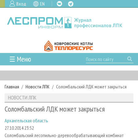
Вход
EN
☰ Меню
ГЛАВНАЯ
РУБРИКИ И ТЕМЫ
Главная
Новости ЛПК
Соломбальский ЛДК может закрыться
РУБРИКИ ЖУРНАЛА
НОВОСТИ
НОВОСТИ ЛПК
ЛЕСНОЕ ХОЗЯЙСТВО
КАЛЕНДАРЬ СОБЫТИЙ
ПРОЕКТЫ ЛПИ
Соломбальский ЛДК может закрыться
ЛЕСОЗАГОТОВКА
НОВОСТИ ЛПК
АНАЛИТИКА
АРХИВ
Архангельская область
ЛЕСОПИЛЕНИЕ
НОВОСТИ ЖУРНАЛА
ПРЕДПРИЯТИЯ ЛПК
АРХИВ ЖУРНАЛОВ
О ЖУРНАЛЕ
27.10.2014 23:52
ДЕРЕВООБРАБОТКА
НОВОСТИ КОМПАНИЙ
ЛЕСНЫЕ РЕГИОНЫ РОССИИ
СТАТЬИ
ПОДПИСКА
РЕКЛАМОДАТЕЛЯМ
Соломбальский лесопильно-деревообрабатывающий комбинат