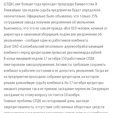
СУШКА ДРЕВЕСИНЫ
ПЕРСОНЫ
(СЛДК) уже больше года проходит процедуру банкротства. В
КОНТАКТЫ
РЕКЛАМА
ближайшие три недели судьба предприятия будет определена
ПРОИЗВОДСТВО ДРЕВЕСНЫХ ПЛИТ
МОБИЛЬНЫЕ ВЫСТАВКИ
РЕКЛАМА НА САЙТЕ
окончательно. Официально было объявлено, что только 25%
ДЕРЕВЯННОЕ ДОМОСТРОЕНИЕ
ОФИЦИАЛЬНЫЕ ДЕЛЕГАЦИИ
сотрудников завода получили уведомления об увольнении.
Выяснилось, что это не совсем правда. «Все 810 человек, начиная от
ПРОИЗВОДСТВО МЕБЕЛИ
ПРИОРИТЕТНЫЕ ИНВЕСТПРОЕКТЫ
директора и заканчивая уборщицей, подписали уведомления об
БИОЭНЕРГЕТИКА
RUSSIAN FORESTRY REVIEW
увольнении» - сообщил один из работников комбината.
ЦБП
ГАЗЕТА ЛЕСПРОМФОРУМ
Долг ОАО «Соломбальский лесопильно-деревообрабатывающий
комбинат» перед кредиторами превысил два миллиарда рублей.
ИНСТРУМЕНТ И МАТЕРИАЛЫ
БИБЛИОТЕКА СПЕЦИАЛИСТА
В конце минувшей недели, 17 октября 150 работников СЛДК
пикетировали заводоуправление. Активисты требовали сохранить
комбинат в рабочем состоянии и не допустить увольнений. Тогда же
на предприятии проходило собрание кредиторов, на котором
решали дальнейшую судьбу комбината. Но 17 октября кредиторы
никакого решения так и не приняли, заседание перенесли. Следующее
заседание по этому вопросу состоится 10 ноября.
Главные проблемы СЛДК на сегодняшний день: высокая
закредитованность, отсутствие собственных оборотных средств
для развития и устаревшие технологии, используемые на комбинате.