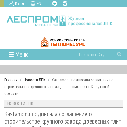
Вход
EN
☰ Меню
ГЛАВНАЯ
РУБРИКИ И ТЕМЫ
Главная
Новости ЛПК
Kastamonu подписала соглашение о
РУБРИКИ ЖУРНАЛА
НОВОСТИ
строительстве крупного завода древесных плит в Калужской
ЛЕСНОЕ ХОЗЯЙСТВО
КАЛЕНДАРЬ СОБЫТИЙ
области
ПРОЕКТЫ ЛПИ
ЛЕСОЗАГОТОВКА
НОВОСТИ ЛПК
АНАЛИТИКА
НОВОСТИ ЛПК
АРХИВ
ЛЕСОПИЛЕНИЕ
НОВОСТИ ЖУРНАЛА
ПРЕДПРИЯТИЯ ЛПК
АРХИВ ЖУРНАЛОВ
Kastamonu подписала соглашение о
О ЖУРНАЛЕ
строительстве крупного завода древесных плит
ДЕРЕВООБРАБОТКА
НОВОСТИ КОМПАНИЙ
ЛЕСНЫЕ РЕГИОНЫ РОССИИ
СТАТЬИ
ПОДПИСКА
РЕКЛАМОДАТЕЛЯМ