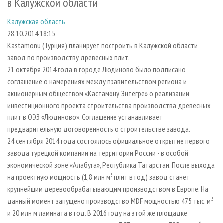
в Калужской области
СУШКА ДРЕВЕСИНЫ
ПЕРСОНЫ
КОНТАКТЫ
РЕКЛАМА
Калужская область
ПРОИЗВОДСТВО ДРЕВЕСНЫХ ПЛИТ
МОБИЛЬНЫЕ ВЫСТАВКИ
РЕКЛАМА НА САЙТЕ
28.10.2014 18:15
ДЕРЕВЯННОЕ ДОМОСТРОЕНИЕ
ОФИЦИАЛЬНЫЕ ДЕЛЕГАЦИИ
Kastamonu (Турция) планирует построить в Калужской области
ПРОИЗВОДСТВО МЕБЕЛИ
ПРИОРИТЕТНЫЕ ИНВЕСТПРОЕКТЫ
завод по производству древесных плит.
21 октября 2014 года в городе Людиново было подписано
БИОЭНЕРГЕТИКА
RUSSIAN FORESTRY REVIEW
соглашение о намерениях между правительством региона и
ЦБП
ГАЗЕТА ЛЕСПРОМФОРУМ
акционерным обществом «Кастамону Энтегре» о реализации
инвестиционного проекта строительства производства древесных
ИНСТРУМЕНТ И МАТЕРИАЛЫ
БИБЛИОТЕКА СПЕЦИАЛИСТА
плит в ОЭЗ «Людиново». Соглашение устанавливает
предварительную договоренность о строительстве завода.
24 сентября 2014 года состоялось официальное открытие первого
завода турецкой компании на территории России - в особой
экономической зоне «Алабуга», Республика Татарстан. После выхода
3
на проектную мощность (1,8 млн м
плит в год) завод станет
крупнейшим деревообрабатывающим производством в Европе. На
3
данный момент запущено производство MDF мощностью 475 тыс. м
и 20 млн м ламината в год. В 2016 году на этой же площадке
3