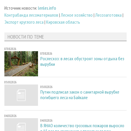
Источник новости:
lenles.info
Контрабанда лесоматериалов
|
Лесное хозяйство
|
Лесозаготовка
|
Экспорт круглого леса
|
Кировская область
НОВОСТИ ПО ТЕМЕ
07.08.2026
07.08.2026
Рослесхоз: в лесах обустроят зоны отдыха без
вырубки
05.08.2026
05.08.2026
Путин подписал закон о санитарной вырубке
погибшего леса на Байкале
04.08.2026
04.08.2026
В ЯНАО количество грозовых пожаров выросло
в 15 раз по сравнению с прошлым годом