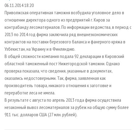
СУШКА ДРЕВЕСИНЫ
ПЕРСОНЫ
КОНТАКТЫ
РЕКЛАМА
06.11.2014 18:20
Приволжская оперативная таможня возбудила уголовное дело в
ПРОИЗВОДСТВО ДРЕВЕСНЫХ ПЛИТ
МОБИЛЬНЫЕ ВЫСТАВКИ
РЕКЛАМА НА САЙТЕ
отношении директора одного из предприятий г. Киров за
ДЕРЕВЯННОЕ ДОМОСТРОЕНИЕ
ОФИЦИАЛЬНЫЕ ДЕЛЕГАЦИИ
контрабанду лесоматериалов. По информации ведомства, в период с
ПРОИЗВОДСТВО МЕБЕЛИ
2013 по 2014 год фирма заключила ряд внешнеэкономических
ПРИОРИТЕТНЫЕ ИНВЕСТПРОЕКТЫ
контрактов на поставки березового баланса и фанерного кряжа в
БИОЭНЕРГЕТИКА
RUSSIAN FORESTRY REVIEW
Узбекистан, на Украину и в Финляндию.
ЦБП
ГАЗЕТА ЛЕСПРОМФОРУМ
В общей сложности компания подала 92 декларации в Кировский
областной таможенный пост Нижегородской таможни. Однако
ИНСТРУМЕНТ И МАТЕРИАЛЫ
БИБЛИОТЕКА СПЕЦИАЛИСТА
проверка показала, что сведения, указанные в документах,
оказались недостоверными. Так, фирма, заявленная как
производитель товара, никакого отношения к заготовке и
переработке леса не имела.
В результате с августа по апрель 2013 года фирма осуществила
незаконный вывоз лесоматериалов за рубеж на общую сумму более
911 тыс. долларов США (27 млн. рублей).