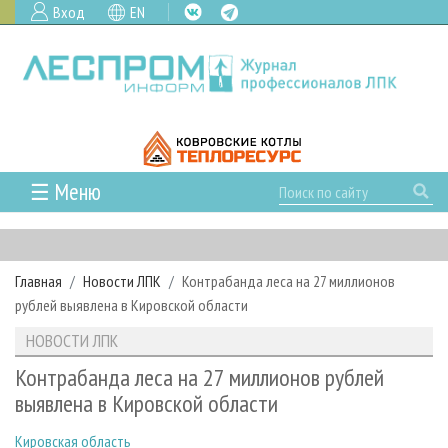
Вход
EN
☰ Меню
ГЛАВНАЯ
РУБРИКИ И ТЕМЫ
Главная
Новости ЛПК
Контрабанда леса на 27 миллионов
РУБРИКИ ЖУРНАЛА
НОВОСТИ
рублей выявлена в Кировской области
ЛЕСНОЕ ХОЗЯЙСТВО
КАЛЕНДАРЬ СОБЫТИЙ
ПРОЕКТЫ ЛПИ
НОВОСТИ ЛПК
ЛЕСОЗАГОТОВКА
НОВОСТИ ЛПК
АНАЛИТИКА
АРХИВ
Контрабанда леса на 27 миллионов рублей
ЛЕСОПИЛЕНИЕ
НОВОСТИ ЖУРНАЛА
ПРЕДПРИЯТИЯ ЛПК
АРХИВ ЖУРНАЛОВ
выявлена в Кировской области
О ЖУРНАЛЕ
ДЕРЕВООБРАБОТКА
НОВОСТИ КОМПАНИЙ
ЛЕСНЫЕ РЕГИОНЫ РОССИИ
СТАТЬИ
ПОДПИСКА
РЕКЛАМОДАТЕЛЯМ
Кировская область