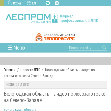
Вход
EN
☰ Меню
ГЛАВНАЯ
РУБРИКИ И ТЕМЫ
Главная
Новости ЛПК
Вологодская область – лидер по
РУБРИКИ ЖУРНАЛА
НОВОСТИ
лесозаготовке на Северо-Западе
ЛЕСНОЕ ХОЗЯЙСТВО
КАЛЕНДАРЬ СОБЫТИЙ
ПРОЕКТЫ ЛПИ
НОВОСТИ ЛПК
ЛЕСОЗАГОТОВКА
НОВОСТИ ЛПК
АНАЛИТИКА
АРХИВ
Вологодская область – лидер по лесозаготовке
ЛЕСОПИЛЕНИЕ
НОВОСТИ ЖУРНАЛА
ПРЕДПРИЯТИЯ ЛПК
АРХИВ ЖУРНАЛОВ
на Северо-Западе
О ЖУРНАЛЕ
ДЕРЕВООБРАБОТКА
НОВОСТИ КОМПАНИЙ
ЛЕСНЫЕ РЕГИОНЫ РОССИИ
СТАТЬИ
ПОДПИСКА
РЕКЛАМОДАТЕЛЯМ
Вологодская область