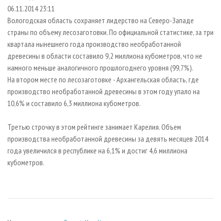
СУШКА ДРЕВЕСИНЫ
ПЕРСОНЫ
КОНТАКТЫ
РЕКЛАМА
06.11.2014 23:11
Вологодская область сохраняет лидерство на Северо-Западе
ПРОИЗВОДСТВО ДРЕВЕСНЫХ ПЛИТ
МОБИЛЬНЫЕ ВЫСТАВКИ
РЕКЛАМА НА САЙТЕ
страны по объему лесозаготовки. По официальной статистике, за три
ДЕРЕВЯННОЕ ДОМОСТРОЕНИЕ
ОФИЦИАЛЬНЫЕ ДЕЛЕГАЦИИ
квартала нынешнего года производство необработанной
ПРОИЗВОДСТВО МЕБЕЛИ
древесины в области составило 9,2 миллиона кубометров, что не
ПРИОРИТЕТНЫЕ ИНВЕСТПРОЕКТЫ
намного меньше аналогичного прошлогоднего уровня (99,7%).
БИОЭНЕРГЕТИКА
RUSSIAN FORESTRY REVIEW
На втором месте по лесозаготовке - Архангельская область, где
ЦБП
ГАЗЕТА ЛЕСПРОМФОРУМ
производство необработанной древесины в этом году упало на
10,6% и составило 6,3 миллиона кубометров.
ИНСТРУМЕНТ И МАТЕРИАЛЫ
БИБЛИОТЕКА СПЕЦИАЛИСТА
Третью строчку в этом рейтинге занимает Карелия. Объем
производства необработанной древесины за девять месяцев 2014
года увеличился в республике на 6,1% и достиг 4,6 миллиона
кубометров.