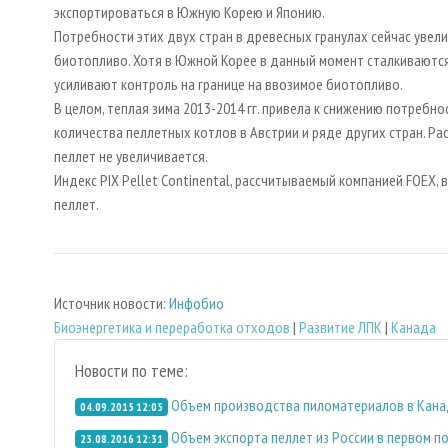
экспортироваться в Южную Корею и Японию.
Потребности этих двух стран в древесных гранулах сейчас увел
биотопливо. Хотя в Южной Корее в данный момент сталкиваются
усиливают контроль на границе на ввозимое биотопливо.
В целом, теплая зима 2013-2014 гг. привела к снижению потребно
количества пеллетных котлов в Австрии и ряде других стран. Ра
пеллет не увеличивается.
Индекс PIX Pellet Continental, рассчитываемый компанией FOEX, вы
пеллет.
Источник новости:
Инфобио
Биoэнергетика и переработка отходов
|
Развитие ЛПК
|
Канада
Новости по теме:
Объем производства пиломатериалов в Канаде
04.09.2015 12:05
Объем экспорта пеллет из России в первом п
23.08.2016 12:31