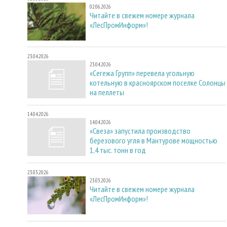
02.06.2026
Читайте в свежем номере журнала
«ЛесПромИнформ»!
23.04.2026
23.04.2026
«Сегежа Групп» перевела угольную
котельную в красноярском поселке Солонцы
на пеллеты
14.04.2026
14.04.2026
«Свеза» запустила производство
березового угля в Мантурове мощностью
1,4 тыс. тонн в год
23.03.2026
23.03.2026
Читайте в свежем номере журнала
«ЛесПромИнформ»!