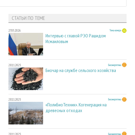
СТАТЬИ ПО ТЕМЕ
27.05.2026
Тема номера
Интервью с главой РЭО Рашидом
Исмаиловым
28.11.2025
Биоэнергетика
Биочар на службе сельского хозяйства
28.11.2025
Биоэнергетика
«ПолиБиоТехник». Когенерация на
древесных отходах
28.11.2025
Биоэнергетика