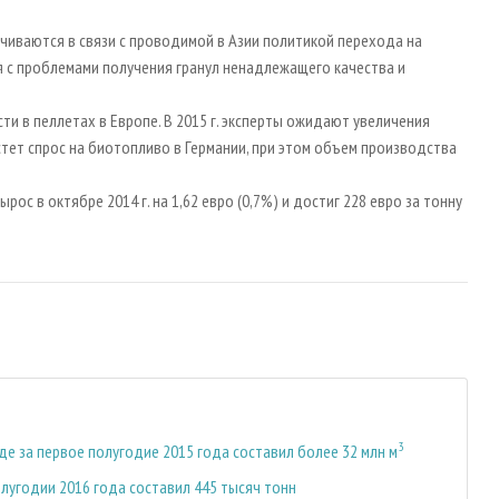
ичиваются в связи с проводимой в Азии политикой перехода на
 с проблемами получения гранул ненадлежащего качества и
сти в пеллетах в Европе. В 2015 г. эксперты ожидают увеличения
стет спрос на биотопливо в Германии, при этом объем производства
рос в октябре 2014 г. на 1,62 евро (0,7%) и достиг 228 евро за тонну
3
 за первое полугодие 2015 года составил более 32 млн м
олугодии 2016 года составил 445 тысяч тонн