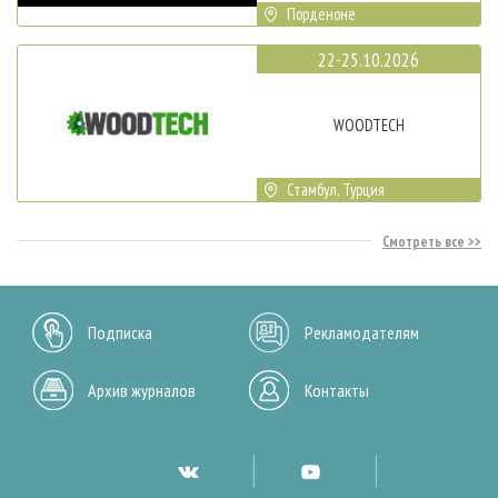
Порденоне
22-25.10.2026
WOODTECH
Стамбул, Турция
Смотреть все
Подписка
Рекламодателям
Архив журналов
Контакты