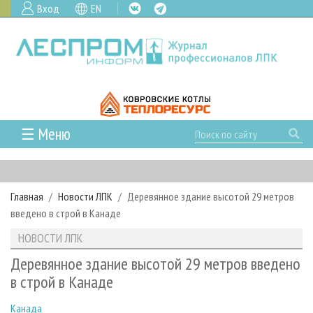
Вход
EN
☰ Меню
ГЛАВНАЯ
РУБРИКИ И ТЕМЫ
Главная
Новости ЛПК
Деревянное здание высотой 29 метров
РУБРИКИ ЖУРНАЛА
НОВОСТИ
введено в строй в Канаде
ЛЕСНОЕ ХОЗЯЙСТВО
КАЛЕНДАРЬ СОБЫТИЙ
ПРОЕКТЫ ЛПИ
НОВОСТИ ЛПК
ЛЕСОЗАГОТОВКА
НОВОСТИ ЛПК
АНАЛИТИКА
АРХИВ
Деревянное здание высотой 29 метров введено
ЛЕСОПИЛЕНИЕ
НОВОСТИ ЖУРНАЛА
ПРЕДПРИЯТИЯ ЛПК
АРХИВ ЖУРНАЛОВ
в строй в Канаде
О ЖУРНАЛЕ
ДЕРЕВООБРАБОТКА
НОВОСТИ КОМПАНИЙ
ЛЕСНЫЕ РЕГИОНЫ РОССИИ
СТАТЬИ
ПОДПИСКА
РЕКЛАМОДАТЕЛЯМ
Канада