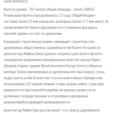
Green Architects.
2
Высота здания - 29,5 метра, общая площадь - около 5000 м
.
Реализация проекта продолжалась 1,5 года. Общий бюджет
составил около 25 млн канадских долларов (около 17,7 млн евро). За
исключением бетонного фундамента и стеклянных фасадных
панелей здание состоит из древесины.
Канадские строительные нормы запрещают строительство
деревянных общественных зданий высотой более 4 этажей, но
архитектору Майклу Грину удалось получить для своего проекта
специальное разрешение муниципальных властей города Принс-
Джордж. Каркас здания Wood Innovation Design Centre собран из
клееных балок, выполненных из древесины местных пород: сосны,
кедра, пихты и ели. В качестве стен и в межэтажных перекрытиях
использованы CLT-панели. Нижние этажи здания займут структуры
университета Британской Колумбии, на верхних разместятся
различные государственные и отраслевые учреждения
деревообрабатывающей промышленности.
Архитектор Майкл Грин рассчитывает, что «Центр деревянного