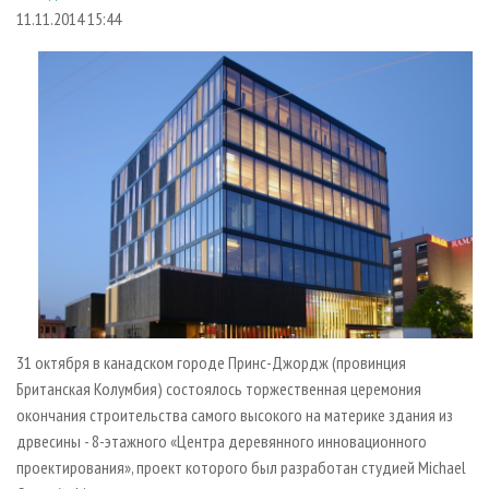
СУШКА ДРЕВЕСИНЫ
ПЕРСОНЫ
КОНТАКТЫ
РЕКЛАМА
11.11.2014 15:44
ПРОИЗВОДСТВО ДРЕВЕСНЫХ ПЛИТ
МОБИЛЬНЫЕ ВЫСТАВКИ
РЕКЛАМА НА САЙТЕ
ДЕРЕВЯННОЕ ДОМОСТРОЕНИЕ
ОФИЦИАЛЬНЫЕ ДЕЛЕГАЦИИ
ПРОИЗВОДСТВО МЕБЕЛИ
ПРИОРИТЕТНЫЕ ИНВЕСТПРОЕКТЫ
БИОЭНЕРГЕТИКА
RUSSIAN FORESTRY REVIEW
ЦБП
ГАЗЕТА ЛЕСПРОМФОРУМ
ИНСТРУМЕНТ И МАТЕРИАЛЫ
БИБЛИОТЕКА СПЕЦИАЛИСТА
31 октября в канадском городе Принс-Джордж (провинция
Британская Колумбия) состоялось торжественная церемония
окончания строительства самого высокого на материке здания из
дрвесины - 8-этажного «Центра деревянного инновационного
проектирования», проект которого был разработан студией Michael