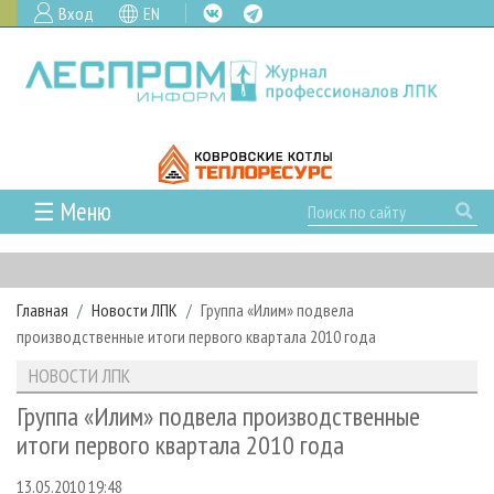
Вход
EN
☰ Меню
ГЛАВНАЯ
РУБРИКИ И ТЕМЫ
Главная
Новости ЛПК
Группа «Илим» подвела
РУБРИКИ ЖУРНАЛА
НОВОСТИ
производственные итоги первого квартала 2010 года
ЛЕСНОЕ ХОЗЯЙСТВО
КАЛЕНДАРЬ СОБЫТИЙ
ПРОЕКТЫ ЛПИ
НОВОСТИ ЛПК
ЛЕСОЗАГОТОВКА
НОВОСТИ ЛПК
АНАЛИТИКА
АРХИВ
Группа «Илим» подвела производственные
ЛЕСОПИЛЕНИЕ
НОВОСТИ ЖУРНАЛА
ПРЕДПРИЯТИЯ ЛПК
АРХИВ ЖУРНАЛОВ
итоги первого квартала 2010 года
О ЖУРНАЛЕ
ДЕРЕВООБРАБОТКА
НОВОСТИ КОМПАНИЙ
ЛЕСНЫЕ РЕГИОНЫ РОССИИ
СТАТЬИ
ПОДПИСКА
РЕКЛАМОДАТЕЛЯМ
13.05.2010 19:48