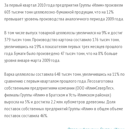
СУШКА ДРЕВЕСИНЫ
ПЕРСОНЫ
КОНТАКТЫ
РЕКЛАМА
За первый квартал 2010 года предприятия Группы «Илим» произвели
603 тысячи тонн целлюлозно-бумажной продукции, что на 12%
ПРОИЗВОДСТВО ДРЕВЕСНЫХ ПЛИТ
МОБИЛЬНЫЕ ВЫСТАВКИ
РЕКЛАМА НА САЙТЕ
превышает уровень производства аналогичного периода 2009 года.
ДЕРЕВЯННОЕ ДОМОСТРОЕНИЕ
ОФИЦИАЛЬНЫЕ ДЕЛЕГАЦИИ
ПРОИЗВОДСТВО МЕБЕЛИ
В том числе выпуск товарной целлюлозы увеличился на 9% и достиг
ПРИОРИТЕТНЫЕ ИНВЕСТПРОЕКТЫ
379 тысяч тонн. Производство картона составило 176 тысяч тонн,
БИОЭНЕРГЕТИКА
RUSSIAN FORESTRY REVIEW
увеличившись на 19% к показателям первых трех месяцев прошлого
ЦБП
ГАЗЕТА ЛЕСПРОМФОРУМ
года. Бумаги было произведено 47 тысяч тонн, что на 8% больше
уровня января-марта 2009 года.
ИНСТРУМЕНТ И МАТЕРИАЛЫ
БИБЛИОТЕКА СПЕЦИАЛИСТА
Варка целлюлозы составила 648 тысяч тонн, увеличившись на 11% по
сравнению с первым кварталом прошлого года. Лесозаготовка
собственными предприятиями компании (ООО «ИлимСеверЛес»,
филиалы Группы «Илим» в Братском и Усть-Илимском районах)
выросла на 5% и достигла 2,2 млн. кубометров древесины. Доля
поставок собственных предприятий Группы «Илим» в общем объеме
поставок составила 46%.