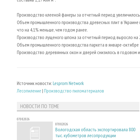
Производство клееной фанеры за отчетный период увеличилось н
Объем промышленного производства древесных плит в Украине по 
что на 4,1% меньше, чем годом ранее.
Производство лущеного шпона за отчетный период выросло на 23
Объем промышленного производства паркета в январе-октябре 20
Производство деревянных окон и дверей снизилось в годовом ис
Источник новости:
Lesprom Network
Лесопиление
|
Производство пиломатериалов
НОВОСТИ ПО ТЕМЕ
07.08.2026
07.08.2026
Вологодская область экспортировала 800
тыс. кубометров лесопродукции