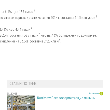
3
а 6,4% - до 157 тыс. м
.
3
итогам первых десяти месяцев 2014 г. составил 1,13 млн усл. м
,
3
,3% - до 43,4 тыс. м
.
2
14 г. составил 385 тыс. м
, что на 7,3% больше, чем годом ранее.
2
числении на 23,3%, составив 2,11 млн м
.
СТАТЬИ ПО ТЕМЕ
28.11.2025
Лесопиление
Northsaw. Пакетоформирующие машины