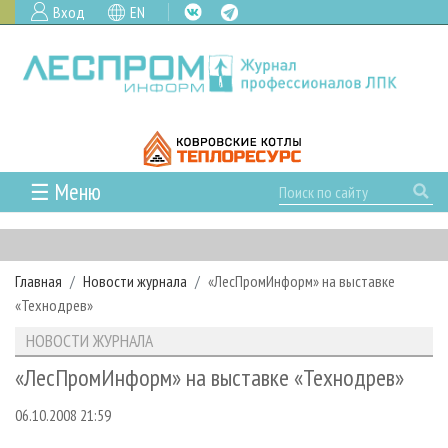
Вход
EN
☰ Меню
ГЛАВНАЯ
РУБРИКИ И ТЕМЫ
Главная
Новости журнала
«ЛесПромИнформ» на выставке
РУБРИКИ ЖУРНАЛА
НОВОСТИ
«Технодрев»
ЛЕСНОЕ ХОЗЯЙСТВО
КАЛЕНДАРЬ СОБЫТИЙ
ПРОЕКТЫ ЛПИ
НОВОСТИ ЖУРНАЛА
ЛЕСОЗАГОТОВКА
НОВОСТИ ЛПК
АНАЛИТИКА
АРХИВ
«ЛесПромИнформ» на выставке «Технодрев»
ЛЕСОПИЛЕНИЕ
НОВОСТИ ЖУРНАЛА
ПРЕДПРИЯТИЯ ЛПК
АРХИВ ЖУРНАЛОВ
О ЖУРНАЛЕ
06.10.2008 21:59
ДЕРЕВООБРАБОТКА
НОВОСТИ КОМПАНИЙ
ЛЕСНЫЕ РЕГИОНЫ РОССИИ
СТАТЬИ
ПОДПИСКА
РЕКЛАМОДАТЕЛЯМ