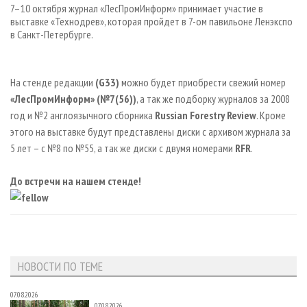
СУШКА ДРЕВЕСИНЫ
7–10 октября журнал
«ЛесПромИнформ
»
принимает
участие в
ПЕРСОНЫ
КОНТАКТЫ
РЕКЛАМА
выставке «Технодрев», которая пройдет в 7-ом павильоне Ленэкспо
ПРОИЗВОДСТВО ДРЕВЕСНЫХ ПЛИТ
МОБИЛЬНЫЕ ВЫСТАВКИ
РЕКЛАМА НА САЙТЕ
в Санкт-Петербурге.
ДЕРЕВЯННОЕ ДОМОСТРОЕНИЕ
ОФИЦИАЛЬНЫЕ ДЕЛЕГАЦИИ
ПРОИЗВОДСТВО МЕБЕЛИ
ПРИОРИТЕТНЫЕ ИНВЕСТПРОЕКТЫ
На стенде редакции
(G33)
можно будет приобрести свежий номер
«ЛесПромИнформ» (№7(56))
, а так же подборку журналов за 2008
БИОЭНЕРГЕТИКА
RUSSIAN FORESTRY REVIEW
год и №2 англоязычного сборника
Russian Forestry Review
. Кроме
ЦБП
ГАЗЕТА ЛЕСПРОМФОРУМ
этого на выставке будут представлены диски с архивом журнала за
ИНСТРУМЕНТ И МАТЕРИАЛЫ
БИБЛИОТЕКА СПЕЦИАЛИСТА
5 лет – с №8 по №55, а так же диски с двумя номерами
RFR
.
До встречи на нашем стенде!
НОВОСТИ ПО ТЕМЕ
07.08.2026
07.08.2026