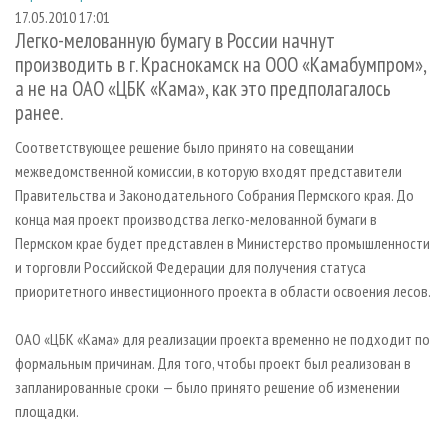
СУШКА ДРЕВЕСИНЫ
ПЕРСОНЫ
КОНТАКТЫ
РЕКЛАМА
17.05.2010 17:01
Легко-мелованную бумагу в России начнут
ПРОИЗВОДСТВО ДРЕВЕСНЫХ ПЛИТ
МОБИЛЬНЫЕ ВЫСТАВКИ
РЕКЛАМА НА САЙТЕ
производить в г. Краснокамск на ООО «Камабумпром»,
ДЕРЕВЯННОЕ ДОМОСТРОЕНИЕ
ОФИЦИАЛЬНЫЕ ДЕЛЕГАЦИИ
а не на ОАО «ЦБК «Кама», как это предполагалось
ранее.
ПРОИЗВОДСТВО МЕБЕЛИ
ПРИОРИТЕТНЫЕ ИНВЕСТПРОЕКТЫ
БИОЭНЕРГЕТИКА
RUSSIAN FORESTRY REVIEW
Соответствующее решение было принято на совещании
межведомственной комиссии, в которую входят представители
ЦБП
ГАЗЕТА ЛЕСПРОМФОРУМ
Правительства и Законодательного Собрания Пермского края. До
ИНСТРУМЕНТ И МАТЕРИАЛЫ
БИБЛИОТЕКА СПЕЦИАЛИСТА
конца мая проект производства легко-мелованной бумаги в
Пермском крае будет представлен в Министерство промышленности
и торговли Российской Федерации для получения статуса
приоритетного инвестиционного проекта в области освоения лесов.
ОАО «ЦБК «Кама» для реализации проекта временно не подходит по
формальным причинам. Для того, чтобы проект был реализован в
запланированные сроки — было принято решение об изменении
площадки.