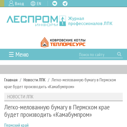
Вход
EN
☰ Меню
ГЛАВНАЯ
РУБРИКИ И ТЕМЫ
Главная
Новости ЛПК
Легко-мелованную бумагу в Пермском
РУБРИКИ ЖУРНАЛА
НОВОСТИ
крае будет производить «Камабумпром»
ЛЕСНОЕ ХОЗЯЙСТВО
КАЛЕНДАРЬ СОБЫТИЙ
ПРОЕКТЫ ЛПИ
НОВОСТИ ЛПК
ЛЕСОЗАГОТОВКА
НОВОСТИ ЛПК
АНАЛИТИКА
АРХИВ
Легко-мелованную бумагу в Пермском крае
ЛЕСОПИЛЕНИЕ
НОВОСТИ ЖУРНАЛА
ПРЕДПРИЯТИЯ ЛПК
АРХИВ ЖУРНАЛОВ
будет производить «Камабумпром»
О ЖУРНАЛЕ
ДЕРЕВООБРАБОТКА
НОВОСТИ КОМПАНИЙ
ЛЕСНЫЕ РЕГИОНЫ РОССИИ
СТАТЬИ
ПОДПИСКА
РЕКЛАМОДАТЕЛЯМ
Пермский край