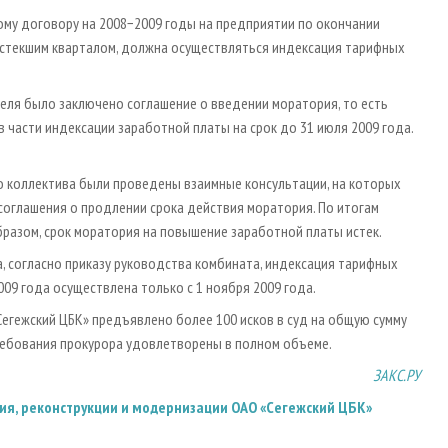
ому договору на 2008−2009 годы на предприятии по окончании
 истекшим кварталом, должна осуществляться индексация тарифных
ля было заключено соглашение о введении моратория, то есть
 части индексации заработной платы на срок до 31 июля 2009 года.
о коллектива были проведены взаимные консультации, на которых
соглашения о продлении срока действия моратория. По итогам
бразом, срок моратория на повышение заработной платы истек.
 согласно приказу руководства комбината, индексация тарифных
09 года осуществлена только с 1 ноября 2009 года.
егежский ЦБК» предъявлено более 100 исков в суд на общую сумму
 требования прокурора удовлетворены в полном объеме.
ЗАКС.РУ
я, реконструкции и модернизации ОАО «Сегежский ЦБК»