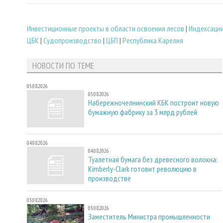
Инвестиционные проекты в области освоения лесов
|
Индексации
ЦБК
|
Судопроизводство
|
ЦБП
|
Республика Карелия
НОВОСТИ ПО ТЕМЕ
05.08.2026
05.08.2026
Набережночелнинский КБК построит новую
бумажную фабрику за 3 млрд рублей
04.08.2026
04.08.2026
Туалетная бумага без древесного волокна:
Kimberly-Clark готовит революцию в
производстве
03.08.2026
03.08.2026
Заместитель Министра промышленности