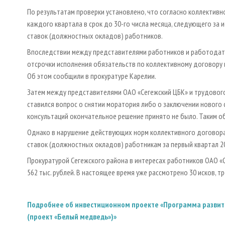
По результатам проверки установлено, что согласно коллективн
каждого квартала в срок до 30-го числа месяца, следующего за
ставок (должностных окладов) работников.
Впоследствии между представителями работников и работодате
отсрочки исполнения обязательств по коллективному договору в
Об этом сообщили в прокуратуре Карелии.
Затем между представителями ОАО «Сегежский ЦБК» и трудовог
ставился вопрос о снятии моратория либо о заключении нового 
консультаций окончательное решение принято не было. Таким о
Однако в нарушение действующих норм коллективного договора,
ставок (должностных окладов) работникам за первый квартал 20
Прокуратурой Сегежского района в интересах работников ОАО «С
562 тыс. рублей. В настоящее время уже рассмотрено 30 исков,
Подробнее об инвестиционном проекте «Программа развити
(проект «Белый медведь»)»