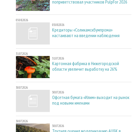
поприветствовал участников PulpFor 2026
03.08.2026
03.08.2026
Кредиторы «Соликамскбумпрома»
настаивают на введении наблюдения
31.07.2026
31.07.2026
Картонная фабрика в Нижегородской
области увеличит выработку на 26%
30.07.2026
30.07.2026
Офсетная бумага «Илим» выходит на рынок
под новыми именами
30.07.2026
30.07.2026
Трутнев оценил модернизацию АЦБК в