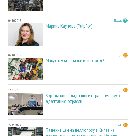
04.10.2025
Персона
Марина Каунова (PulpFor)
04.10.2025
ЦБП
Макулатура – сырье или отход?
15.08.2025
ЦБП
Курс на консолидацию и стратегическую
адаптацию отрасли
27.05.2025
ЦБП
Падение цен на целлюлозу в Китае не
окажет влияние на цены внутри России