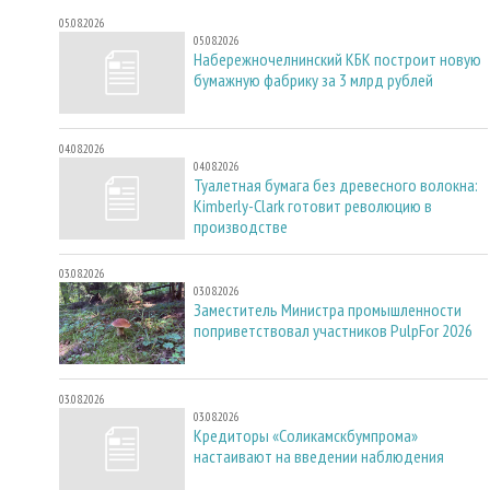
05.08.2026
05.08.2026
Набережночелнинский КБК построит новую
бумажную фабрику за 3 млрд рублей
04.08.2026
04.08.2026
Туалетная бумага без древесного волокна:
Kimberly-Clark готовит революцию в
производстве
03.08.2026
03.08.2026
Заместитель Министра промышленности
поприветствовал участников PulpFor 2026
03.08.2026
03.08.2026
Кредиторы «Соликамскбумпрома»
настаивают на введении наблюдения