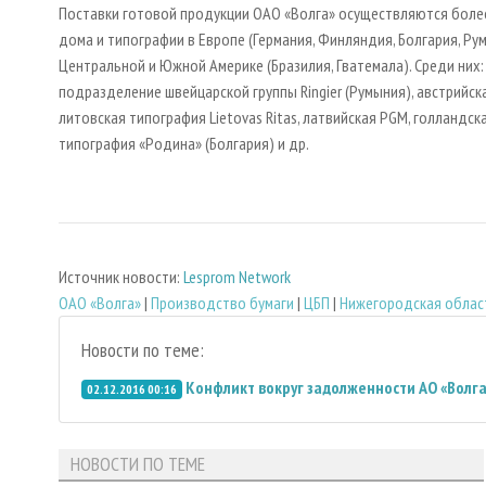
Поставки готовой продукции ОАО «Волга» осуществляются более 
дома и типографии в Европе (Германия, Финляндия, Болгария, Румын
Центральной и Южной Америке (Бразилия, Гватемала). Среди них: нем
подразделение швейцарской группы Ringier (Румыния), австрийская
литовская типография Lietovas Ritas, латвийская PGM, голландска
типография «Родина» (Болгария) и др.
Источник новости:
Lesprom Network
ОАО «Волга»
|
Производство бумаги
|
ЦБП
|
Нижегородская облас
Новости по теме:
Конфликт вокруг задолженности АО «Волга
02.12.2016 00:16
НОВОСТИ ПО ТЕМЕ