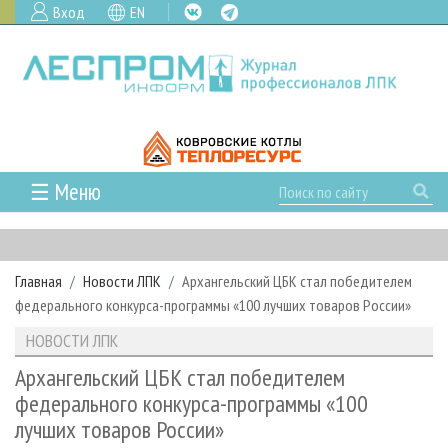
Вход
EN
☰ Меню
ГЛАВНАЯ
РУБРИКИ И ТЕМЫ
Главная
Новости ЛПК
Архангельский ЦБК стал победителем
РУБРИКИ ЖУРНАЛА
НОВОСТИ
федерального конкурса-программы «100 лучших товаров России»
ЛЕСНОЕ ХОЗЯЙСТВО
КАЛЕНДАРЬ СОБЫТИЙ
ПРОЕКТЫ ЛПИ
НОВОСТИ ЛПК
ЛЕСОЗАГОТОВКА
НОВОСТИ ЛПК
АНАЛИТИКА
АРХИВ
Архангельский ЦБК стал победителем
ЛЕСОПИЛЕНИЕ
НОВОСТИ ЖУРНАЛА
ПРЕДПРИЯТИЯ ЛПК
АРХИВ ЖУРНАЛОВ
федерального конкурса-программы «100
О ЖУРНАЛЕ
лучших товаров России»
ДЕРЕВООБРАБОТКА
НОВОСТИ КОМПАНИЙ
ЛЕСНЫЕ РЕГИОНЫ РОССИИ
СТАТЬИ
ПОДПИСКА
РЕКЛАМОДАТЕЛЯМ