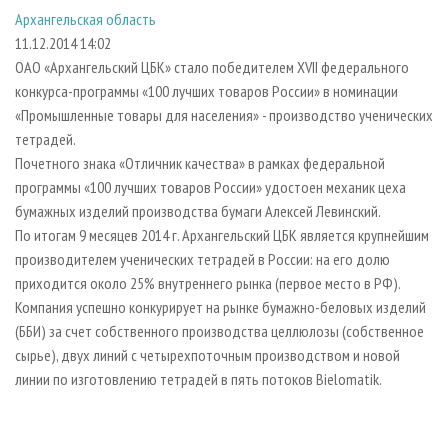
СУШКА ДРЕВЕСИНЫ
ПЕРСОНЫ
КОНТАКТЫ
РЕКЛАМА
Архангельская область
11.12.2014 14:02
ПРОИЗВОДСТВО ДРЕВЕСНЫХ ПЛИТ
МОБИЛЬНЫЕ ВЫСТАВКИ
РЕКЛАМА НА САЙТЕ
ОАО «Архангельский ЦБК» стало победителем XVII федерального
ДЕРЕВЯННОЕ ДОМОСТРОЕНИЕ
ОФИЦИАЛЬНЫЕ ДЕЛЕГАЦИИ
конкурса-программы «100 лучших товаров России» в номинации
ПРОИЗВОДСТВО МЕБЕЛИ
ПРИОРИТЕТНЫЕ ИНВЕСТПРОЕКТЫ
«Промышленные товары для населения» - производство ученических
тетрадей.
БИОЭНЕРГЕТИКА
RUSSIAN FORESTRY REVIEW
Почетного знака «Отличник качества» в рамках федеральной
ЦБП
ГАЗЕТА ЛЕСПРОМФОРУМ
программы «100 лучших товаров России» удостоен механик цеха
бумажных изделий производства бумаги Алексей Левинский.
ИНСТРУМЕНТ И МАТЕРИАЛЫ
БИБЛИОТЕКА СПЕЦИАЛИСТА
По итогам 9 месяцев 2014 г. Архангельский ЦБК является крупнейшим
производителем ученических тетрадей в России: на его долю
приходится около 25% внутреннего рынка (первое место в РФ).
Компания успешно конкурирует на рынке бумажно-беловых изделий
(ББИ) за счет собственного производства целлюлозы (собственное
сырье), двух линий с четырехпоточным производством и новой
линии по изготовлению тетрадей в пять потоков Bielomatik.