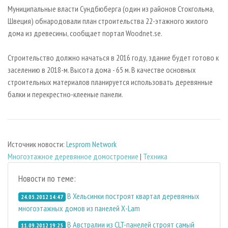
СУШКА ДРЕВЕСИНЫ
ПЕРСОНЫ
КОНТАКТЫ
РЕКЛАМА
Муниципальные власти Сундбюберга (один из районов Стокгольма,
Швеция) обнародовали план строительства 22-этажного жилого
ПРОИЗВОДСТВО ДРЕВЕСНЫХ ПЛИТ
МОБИЛЬНЫЕ ВЫСТАВКИ
РЕКЛАМА НА САЙТЕ
дома из древесины, сообщает портал Woodnet.se.
ДЕРЕВЯННОЕ ДОМОСТРОЕНИЕ
ОФИЦИАЛЬНЫЕ ДЕЛЕГАЦИИ
ПРОИЗВОДСТВО МЕБЕЛИ
Строительство должно начаться в 2016 году, здание будет готово к
ПРИОРИТЕТНЫЕ ИНВЕСТПРОЕКТЫ
заселению в 2018-м. Высота дома - 65 м. В качестве основных
БИОЭНЕРГЕТИКА
RUSSIAN FORESTRY REVIEW
строительных материалов планируется использовать деревянные
ЦБП
ГАЗЕТА ЛЕСПРОМФОРУМ
балки и перекрестно-клееные панели.
ИНСТРУМЕНТ И МАТЕРИАЛЫ
БИБЛИОТЕКА СПЕЦИАЛИСТА
Источник новости:
Lesprom Network
Многоэтажное деревянное домостроение
|
Техника
Новости по теме:
В Хельсинки построят квартал деревянных
24.05.2012 14:47
многоэтажных домов из панелей Х-Lam
В Австралии из CLT-панелей строят самый
11.09.2012 19:25