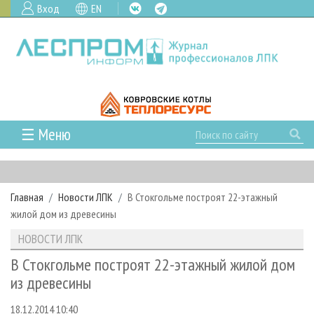
Вход
EN
☰ Меню
ГЛАВНАЯ
РУБРИКИ И ТЕМЫ
Главная
Новости ЛПК
В Стокгольме построят 22-этажный
РУБРИКИ ЖУРНАЛА
НОВОСТИ
жилой дом из древесины
ЛЕСНОЕ ХОЗЯЙСТВО
КАЛЕНДАРЬ СОБЫТИЙ
ПРОЕКТЫ ЛПИ
НОВОСТИ ЛПК
ЛЕСОЗАГОТОВКА
НОВОСТИ ЛПК
АНАЛИТИКА
АРХИВ
В Стокгольме построят 22-этажный жилой дом
ЛЕСОПИЛЕНИЕ
НОВОСТИ ЖУРНАЛА
ПРЕДПРИЯТИЯ ЛПК
АРХИВ ЖУРНАЛОВ
из древесины
О ЖУРНАЛЕ
ДЕРЕВООБРАБОТКА
НОВОСТИ КОМПАНИЙ
ЛЕСНЫЕ РЕГИОНЫ РОССИИ
СТАТЬИ
ПОДПИСКА
РЕКЛАМОДАТЕЛЯМ
18.12.2014 10:40