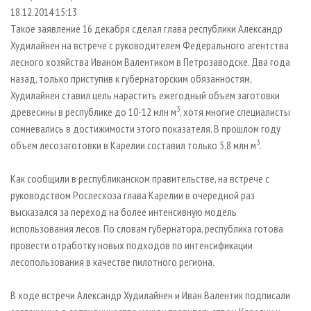
СУШКА ДРЕВЕСИНЫ
ПЕРСОНЫ
КОНТАКТЫ
РЕКЛАМА
18.12.2014 15:13
Такое заявление 16 декабря сделал глава республики Александр
ПРОИЗВОДСТВО ДРЕВЕСНЫХ ПЛИТ
МОБИЛЬНЫЕ ВЫСТАВКИ
РЕКЛАМА НА САЙТЕ
Худилайнен на встрече с руководителем Федерального агентства
ДЕРЕВЯННОЕ ДОМОСТРОЕНИЕ
ОФИЦИАЛЬНЫЕ ДЕЛЕГАЦИИ
лесного хозяйства Иваном Валентиком в Петрозаводске. Два года
ПРОИЗВОДСТВО МЕБЕЛИ
назад, только приступив к губернаторским обязанностям,
ПРИОРИТЕТНЫЕ ИНВЕСТПРОЕКТЫ
Худилайнен ставил цель нарастить ежегодный объем заготовки
БИОЭНЕРГЕТИКА
RUSSIAN FORESTRY REVIEW
3
древесины в республике до 10-12 млн м
, хотя многие специалисты
ЦБП
ГАЗЕТА ЛЕСПРОМФОРУМ
сомневались в достижимости этого показателя. В прошлом году
3
объем лесозаготовки в Карелии составил только 5,8 млн м
.
ИНСТРУМЕНТ И МАТЕРИАЛЫ
БИБЛИОТЕКА СПЕЦИАЛИСТА
Как сообщили в республиканском правительстве, на встрече с
руководством Рослесхоза глава Карелии в очередной раз
высказался за переход на более интенсивную модель
использования лесов. По словам губернатора, республика готова
провести отработку новых подходов по интенсификации
лесопользования в качестве пилотного региона.
В ходе встречи Александр Худилайнен и Иван Валентик подписали