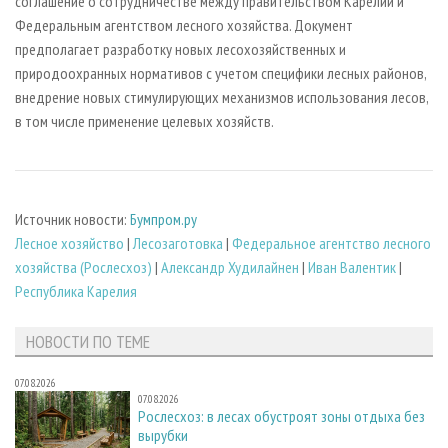
соглашение о сотрудничестве между правительством Карелии и
Федеральным агентством лесного хозяйства. Документ
предполагает разработку новых лесохозяйственных и
природоохранных нормативов с учетом специфики лесных районов,
внедрение новых стимулирующих механизмов использования лесов,
в том числе применение целевых хозяйств.
Источник новости:
Бумпром.ру
Лесное хозяйство
|
Лесозаготовка
|
Федеральное агентство лесного
хозяйства (Рослесхоз)
|
Александр Худилайнен
|
Иван Валентик
|
Республика Карелия
НОВОСТИ ПО ТЕМЕ
07.08.2026
07.08.2026
Рослесхоз: в лесах обустроят зоны отдыха без
вырубки