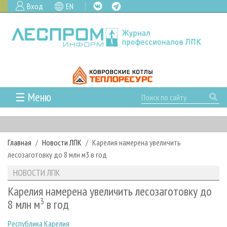
Вход
EN
☰ Меню
ГЛАВНАЯ
РУБРИКИ И ТЕМЫ
Главная
Новости ЛПК
Карелия намерена увеличить
РУБРИКИ ЖУРНАЛА
НОВОСТИ
лесозаготовку до 8 млн м3 в год
ЛЕСНОЕ ХОЗЯЙСТВО
КАЛЕНДАРЬ СОБЫТИЙ
ПРОЕКТЫ ЛПИ
НОВОСТИ ЛПК
ЛЕСОЗАГОТОВКА
НОВОСТИ ЛПК
АНАЛИТИКА
АРХИВ
Карелия намерена увеличить лесозаготовку до
ЛЕСОПИЛЕНИЕ
НОВОСТИ ЖУРНАЛА
ПРЕДПРИЯТИЯ ЛПК
3
АРХИВ ЖУРНАЛОВ
8 млн м
в год
О ЖУРНАЛЕ
ДЕРЕВООБРАБОТКА
НОВОСТИ КОМПАНИЙ
ЛЕСНЫЕ РЕГИОНЫ РОССИИ
СТАТЬИ
ПОДПИСКА
РЕКЛАМОДАТЕЛЯМ
Республика Карелия