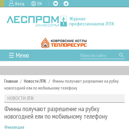
Вход
EN
☰ Меню
ГЛАВНАЯ
РУБРИКИ И ТЕМЫ
Главная
Новости ЛПК
Финны получают разрешение на рубку
РУБРИКИ ЖУРНАЛА
НОВОСТИ
новогодней ели по мобильному телефону
ЛЕСНОЕ ХОЗЯЙСТВО
КАЛЕНДАРЬ СОБЫТИЙ
ПРОЕКТЫ ЛПИ
НОВОСТИ ЛПК
ЛЕСОЗАГОТОВКА
НОВОСТИ ЛПК
АНАЛИТИКА
АРХИВ
Финны получают разрешение на рубку
ЛЕСОПИЛЕНИЕ
НОВОСТИ ЖУРНАЛА
ПРЕДПРИЯТИЯ ЛПК
АРХИВ ЖУРНАЛОВ
новогодней ели по мобильному телефону
О ЖУРНАЛЕ
ДЕРЕВООБРАБОТКА
НОВОСТИ КОМПАНИЙ
ЛЕСНЫЕ РЕГИОНЫ РОССИИ
СТАТЬИ
ПОДПИСКА
РЕКЛАМОДАТЕЛЯМ
Финляндия