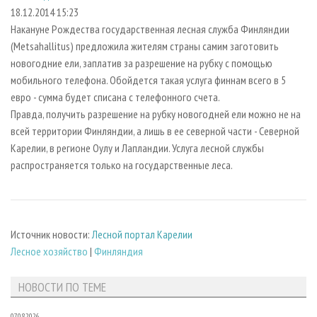
СУШКА ДРЕВЕСИНЫ
ПЕРСОНЫ
КОНТАКТЫ
РЕКЛАМА
18.12.2014 15:23
Накануне Рождества государственная лесная служба Финляндии
ПРОИЗВОДСТВО ДРЕВЕСНЫХ ПЛИТ
МОБИЛЬНЫЕ ВЫСТАВКИ
РЕКЛАМА НА САЙТЕ
(Metsаhallitus) предложила жителям страны самим заготовить
ДЕРЕВЯННОЕ ДОМОСТРОЕНИЕ
ОФИЦИАЛЬНЫЕ ДЕЛЕГАЦИИ
новогодние ели, заплатив за разрешение на рубку с помощью
ПРОИЗВОДСТВО МЕБЕЛИ
мобильного телефона. Обойдется такая услуга финнам всего в 5
ПРИОРИТЕТНЫЕ ИНВЕСТПРОЕКТЫ
евро - сумма будет списана с телефонного счета.
БИОЭНЕРГЕТИКА
RUSSIAN FORESTRY REVIEW
Правда, получить разрешение на рубку новогодней ели можно не на
ЦБП
ГАЗЕТА ЛЕСПРОМФОРУМ
всей территории Финляндии, а лишь в ее северной части - Северной
Карелии, в регионе Оулу и Лапландии. Услуга лесной службы
ИНСТРУМЕНТ И МАТЕРИАЛЫ
БИБЛИОТЕКА СПЕЦИАЛИСТА
распространяется только на государственные леса.
Источник новости:
Лесной портал Карелии
Лесное хозяйство
|
Финляндия
НОВОСТИ ПО ТЕМЕ
07.08.2026