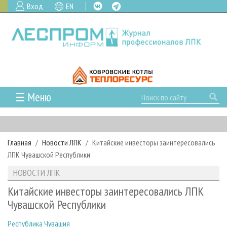
Вход
EN
☰ Меню
ГЛАВНАЯ
РУБРИКИ И ТЕМЫ
Главная
Новости ЛПК
Китайские инвесторы заинтересовались
РУБРИКИ ЖУРНАЛА
НОВОСТИ
ЛПК Чувашской Республики
ЛЕСНОЕ ХОЗЯЙСТВО
КАЛЕНДАРЬ СОБЫТИЙ
ПРОЕКТЫ ЛПИ
НОВОСТИ ЛПК
ЛЕСОЗАГОТОВКА
НОВОСТИ ЛПК
АНАЛИТИКА
АРХИВ
Китайские инвесторы заинтересовались ЛПК
ЛЕСОПИЛЕНИЕ
НОВОСТИ ЖУРНАЛА
ПРЕДПРИЯТИЯ ЛПК
АРХИВ ЖУРНАЛОВ
Чувашской Республики
О ЖУРНАЛЕ
ДЕРЕВООБРАБОТКА
НОВОСТИ КОМПАНИЙ
ЛЕСНЫЕ РЕГИОНЫ РОССИИ
СТАТЬИ
ПОДПИСКА
РЕКЛАМОДАТЕЛЯМ
Республика Чувашия