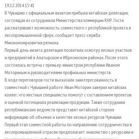
СУШКА ДРЕВЕСИНЫ
ПЕРСОНЫ
КОНТАКТЫ
РЕКЛАМА
19.12.2014 15:41
В Чувашию с официальным визитом прибыла китайская делегация,
ПРОИЗВОДСТВО ДРЕВЕСНЫХ ПЛИТ
МОБИЛЬНЫЕ ВЫСТАВКИ
РЕКЛАМА НА САЙТЕ
состоящая из сотрудников Министерства коммерции КНР. Гости
ДЕРЕВЯННОЕ ДОМОСТРОЕНИЕ
ОФИЦИАЛЬНЫЕ ДЕЛЕГАЦИИ
рассматривают возможность совместного с республикой проекта в
ПРОИЗВОДСТВО МЕБЕЛИ
лесопромышленной сфере, сообщает пресс-служба
ПРИОРИТЕТНЫЕ ИНВЕСТПРОЕКТЫ
Минэкономразвития региона.
БИОЭНЕРГЕТИКА
RUSSIAN FORESTRY REVIEW
Первый день визита делегация посвятила осмотру лесных участков
ЦБП
ГАЗЕТА ЛЕСПРОМФОРУМ
и предприятий в Алатырском и Ибресинском районах. После этого
состоялась встреча с премьер-министром республики Иваном
ИНСТРУМЕНТ И МАТЕРИАЛЫ
БИБЛИОТЕКА СПЕЦИАЛИСТА
Моториным и руководителями профильных министерств.
В ходе переговоров гости высказали заинтересованность в
совместной с Чувашией работе. Иван Моторин заверил китайских
коллег, что местные специалисты помогут с составлением проектов
и оценкой потенциала реализации продукции. Также сотрудники
республиканских ведомств представят китайской стороне
информацию об объемах и качестве лесных ресурсов Чувашии.
Первый этап совместной работы по направлению сотрудничества в
лесопромышленной отрасли предполагает знакомство с ресурсами и