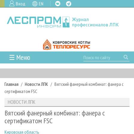
Вход
EN
☰ Меню
ГЛАВНАЯ
РУБРИКИ И ТЕМЫ
Главная
Новости ЛПК
Вятский фанерный комбинат: фанера с
РУБРИКИ ЖУРНАЛА
НОВОСТИ
сертификатом FSC
ЛЕСНОЕ ХОЗЯЙСТВО
КАЛЕНДАРЬ СОБЫТИЙ
ПРОЕКТЫ ЛПИ
НОВОСТИ ЛПК
ЛЕСОЗАГОТОВКА
НОВОСТИ ЛПК
АНАЛИТИКА
АРХИВ
Вятский фанерный комбинат: фанера с
ЛЕСОПИЛЕНИЕ
НОВОСТИ ЖУРНАЛА
ПРЕДПРИЯТИЯ ЛПК
АРХИВ ЖУРНАЛОВ
сертификатом FSC
О ЖУРНАЛЕ
ДЕРЕВООБРАБОТКА
НОВОСТИ КОМПАНИЙ
ЛЕСНЫЕ РЕГИОНЫ РОССИИ
СТАТЬИ
ПОДПИСКА
РЕКЛАМОДАТЕЛЯМ
Кировская область