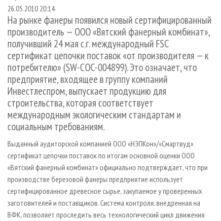
СУШКА ДРЕВЕСИНЫ
ПЕРСОНЫ
КОНТАКТЫ
РЕКЛАМА
26.05.2010 20:14
На рынке фанеры появился новый сертифицированный
ПРОИЗВОДСТВО ДРЕВЕСНЫХ ПЛИТ
МОБИЛЬНЫЕ ВЫСТАВКИ
РЕКЛАМА НА САЙТЕ
производитель — ООО «Вятский фанерный комбинат»,
ДЕРЕВЯННОЕ ДОМОСТРОЕНИЕ
ОФИЦИАЛЬНЫЕ ДЕЛЕГАЦИИ
получивший 24 мая с.г. международный FSC
сертификат цепочки поставок «от производителя — к
ПРОИЗВОДСТВО МЕБЕЛИ
ПРИОРИТЕТНЫЕ ИНВЕСТПРОЕКТЫ
потребителю» (SW-COC-004899). Это означает, что
БИОЭНЕРГЕТИКА
RUSSIAN FORESTRY REVIEW
предприятие, входящее в группу компаний
ЦБП
ГАЗЕТА ЛЕСПРОМФОРУМ
Инвестлеспром, выпускает продукцию для
строительства, которая соответствует
ИНСТРУМЕНТ И МАТЕРИАЛЫ
БИБЛИОТЕКА СПЕЦИАЛИСТА
международным экологическим стандартам и
социальным требованиям.
Выданный аудиторской компанией ООО «НЭПКон»/«Смартвуд»
сертификат цепочки поставок по итогам основной оценки ООО
«Вятский фанерный комбинат» официально подтверждает, что при
производстве березовой фанеры предприятие использует
сертифицированное древесное сырье, закупаемое у проверенных
заготовителей и поставщиков. Система контроля, внедренная на
ВФК, позволяет проследить весь технологический цикл движения