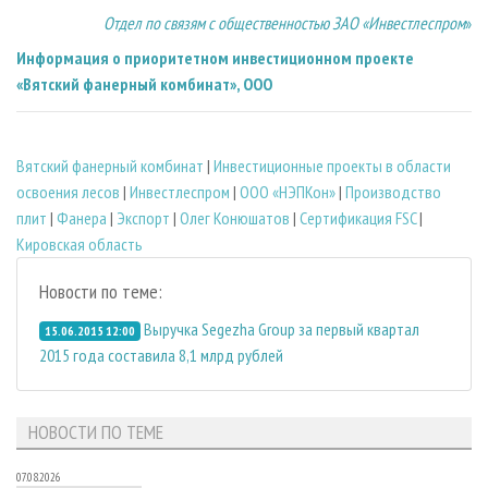
Отдел по связям с общественностью ЗАО «Инвестлеспром
»
Информация о приоритетном инвестиционном проекте
«Вятский фанерный комбинат», ООО
Вятский фанерный комбинат
|
Инвестиционные проекты в области
освоения лесов
|
Инвестлеспром
|
ООО «НЭПКон»
|
Производство
плит
|
Фанера
|
Экспорт
|
Олег Конюшатов
|
Сертификация FSC
|
Кировская область
Новости по теме:
Выручка Segezha Group за первый квартал
15.06.2015 12:00
2015 года составила 8,1 млрд рублей
НОВОСТИ ПО ТЕМЕ
07.08.2026