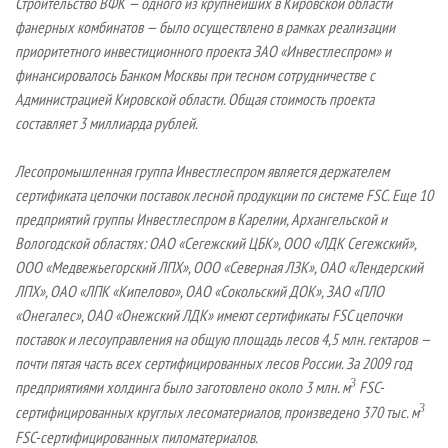
Строительство ВФК — одного из крупнейших в Кировской области
фанерных комбинатов — было осуществлено в рамках реализации
приоритетного инвестиционного проекта ЗАО «Инвестлеспром» и
финансировалось Банком Москвы при тесном сотрудничестве с
Администрацией Кировской области. Общая стоимость проекта
составляет 3 миллиарда рублей.
Лесопромышленная группа Инвестлеспром является держателем
сертификата цепочки поставок лесной продукции по системе FSC. Еще 10
предприятий группы Инвестлеспром в Карелии, Архангельской и
Вологодской областях: ОАО «Сегежский ЦБК», ООО «ЛДК Сегежский»,
ООО «Медвежьегорский ЛПХ», ООО «Северная ЛЗК», ОАО «Лендерский
ЛПХ», ОАО «ЛПК «Кипелово», ОАО «Сокольский ДОК», ЗАО «ПЛО
«Онегалес», ОАО «Онежский ЛДК» имеют сертификаты FSC цепочки
поставок и лесоуправления на общую площадь лесов 4,5 млн. гектаров —
почти пятая часть всех сертифицированных лесов России. За 2009 год
3
предприятиями холдинга было заготовлено около 3 млн. м
FSC-
3
сертифицированных круглых лесоматериалов, произведено 370 тыс. м
FSC-сертифицированных пиломатериалов.