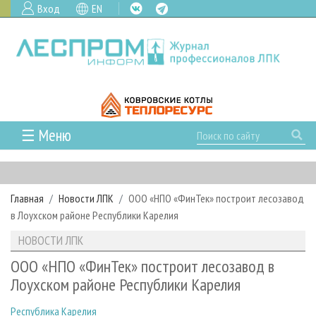
Вход
EN
☰ Меню
ГЛАВНАЯ
РУБРИКИ И ТЕМЫ
Главная
Новости ЛПК
ООО «НПО «ФинТек» построит лесозавод
РУБРИКИ ЖУРНАЛА
НОВОСТИ
в Лоухском районе Республики Карелия
ЛЕСНОЕ ХОЗЯЙСТВО
КАЛЕНДАРЬ СОБЫТИЙ
ПРОЕКТЫ ЛПИ
НОВОСТИ ЛПК
ЛЕСОЗАГОТОВКА
НОВОСТИ ЛПК
АНАЛИТИКА
АРХИВ
ООО «НПО «ФинТек» построит лесозавод в
ЛЕСОПИЛЕНИЕ
НОВОСТИ ЖУРНАЛА
ПРЕДПРИЯТИЯ ЛПК
АРХИВ ЖУРНАЛОВ
Лоухском районе Республики Карелия
О ЖУРНАЛЕ
ДЕРЕВООБРАБОТКА
НОВОСТИ КОМПАНИЙ
ЛЕСНЫЕ РЕГИОНЫ РОССИИ
СТАТЬИ
ПОДПИСКА
РЕКЛАМОДАТЕЛЯМ
Республика Карелия