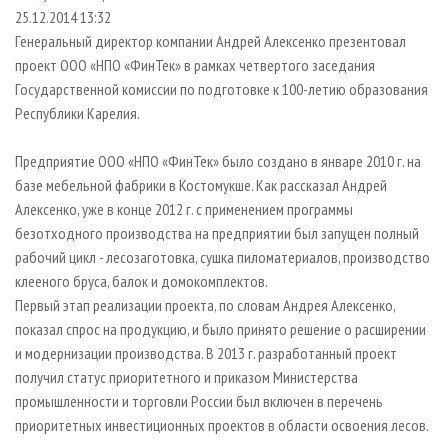
СУШКА ДРЕВЕСИНЫ
ПЕРСОНЫ
КОНТАКТЫ
РЕКЛАМА
25.12.2014 13:32
Генеральный директор компании Андрей Алексенко презентовал
ПРОИЗВОДСТВО ДРЕВЕСНЫХ ПЛИТ
МОБИЛЬНЫЕ ВЫСТАВКИ
РЕКЛАМА НА САЙТЕ
проект ООО «НПО «ФинТек» в рамках четвертого заседания
ДЕРЕВЯННОЕ ДОМОСТРОЕНИЕ
ОФИЦИАЛЬНЫЕ ДЕЛЕГАЦИИ
Государственной комиссии по подготовке к 100-летию образования
ПРОИЗВОДСТВО МЕБЕЛИ
Республики Карелия.
ПРИОРИТЕТНЫЕ ИНВЕСТПРОЕКТЫ
БИОЭНЕРГЕТИКА
RUSSIAN FORESTRY REVIEW
Предприятие ООО «НПО «ФинТек» было создано в январе 2010 г. на
ЦБП
ГАЗЕТА ЛЕСПРОМФОРУМ
базе мебельной фабрики в Костомукше. Как рассказал Андрей
Алексенко, уже в конце 2012 г. с применением программы
ИНСТРУМЕНТ И МАТЕРИАЛЫ
БИБЛИОТЕКА СПЕЦИАЛИСТА
безотходного производства на предприятии был запущен полный
рабочий цикл - лесозаготовка, сушка пиломатериалов, производство
клееного бруса, балок и домокомплектов.
Первый этап реализации проекта, по словам Андрея Алексенко,
показал спрос на продукцию, и было принято решение о расширении
и модернизации производства. В 2013 г. разработанный проект
получил статус приоритетного и приказом Министерства
промышленности и торговли России был включен в перечень
приоритетных инвестиционных проектов в области освоения лесов.