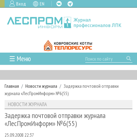
Вход
EN
☰ Меню
ГЛАВНАЯ
РУБРИКИ И ТЕМЫ
Главная
Новости журнала
Задержка почтовой отправки
РУБРИКИ ЖУРНАЛА
НОВОСТИ
журнала «ЛесПромИнформ» №6(55)
ЛЕСНОЕ ХОЗЯЙСТВО
КАЛЕНДАРЬ СОБЫТИЙ
ПРОЕКТЫ ЛПИ
НОВОСТИ ЖУРНАЛА
ЛЕСОЗАГОТОВКА
НОВОСТИ ЛПК
АНАЛИТИКА
АРХИВ
Задержка почтовой отправки журнала
ЛЕСОПИЛЕНИЕ
НОВОСТИ ЖУРНАЛА
ПРЕДПРИЯТИЯ ЛПК
АРХИВ ЖУРНАЛОВ
«ЛесПромИнформ» №6(55)
О ЖУРНАЛЕ
ДЕРЕВООБРАБОТКА
НОВОСТИ КОМПАНИЙ
ЛЕСНЫЕ РЕГИОНЫ РОССИИ
СТАТЬИ
ПОДПИСКА
РЕКЛАМОДАТЕЛЯМ
25.09.2008 22:37