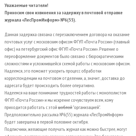
СУШКА ДРЕВЕСИНЫ
ПЕРСОНЫ
КОНТАКТЫ
РЕКЛАМА
Уважаемые читатели!
Приносим свои извинения за задержку в почтовой отправке
ПРОИЗВОДСТВО ДРЕВЕСНЫХ ПЛИТ
МОБИЛЬНЫЕ ВЫСТАВКИ
РЕКЛАМА НА САЙТЕ
журнала «ЛесПромИнформ»
№6(55)
.
ДЕРЕВЯННОЕ ДОМОСТРОЕНИЕ
ОФИЦИАЛЬНЫЕ ДЕЛЕГАЦИИ
ПРОИЗВОДСТВО МЕБЕЛИ
Данная задержка связана с перезаключением договора на оказание
ПРИОРИТЕТНЫЕ ИНВЕСТПРОЕКТЫ
почтовых услуг с московским офисом ФГУП «Почта России» (главный
БИОЭНЕРГЕТИКА
RUSSIAN FORESTRY REVIEW
офис) на петербургский офис ФГУП «Почта России». Решение о
ЦБП
ГАЗЕТА ЛЕСПРОМФОРУМ
переоформление документов было связано с бюрократическими
сложностями и усложнившейся схемой работы с московским офисом.
ИНСТРУМЕНТ И МАТЕРИАЛЫ
БИБЛИОТЕКА СПЕЦИАЛИСТА
Надеемся, это поможет ускорить процесс обработки
корреспонденции на почтовом отделении, а, значит, доставка до
адресата будет происходить более оперативно.
Надеемся на ваше понимание трудностей работы с монополистом
ФГУП «Почта России» и мы искренне сочувствуем всем, кому
приходится работать с этой
шоблой
"организацией".
Предположительно рассылка №6(55) журнала «ЛесПромИнформ»
будет завершена в первой половине октября.
Подписчики, желающие получать журнал как можно быстрее, могут