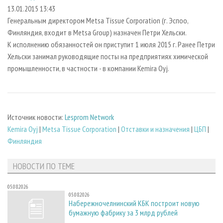
СУШКА ДРЕВЕСИНЫ
ПЕРСОНЫ
КОНТАКТЫ
РЕКЛАМА
13.01.2015 13:43
Генеральным директором Metsa Tissue Corporation (г. Эспоо,
ПРОИЗВОДСТВО ДРЕВЕСНЫХ ПЛИТ
МОБИЛЬНЫЕ ВЫСТАВКИ
РЕКЛАМА НА САЙТЕ
Финляндия, входит в Metsa Group) назначен Петри Хельски.
ДЕРЕВЯННОЕ ДОМОСТРОЕНИЕ
ОФИЦИАЛЬНЫЕ ДЕЛЕГАЦИИ
К исполнению обязанностей он приступит 1 июля 2015 г. Ранее Петри
ПРОИЗВОДСТВО МЕБЕЛИ
Хельски занимал руководящие посты на предприятиях химической
ПРИОРИТЕТНЫЕ ИНВЕСТПРОЕКТЫ
промышленности, в частности - в компании Kemira Oyj.
БИОЭНЕРГЕТИКА
RUSSIAN FORESTRY REVIEW
ЦБП
ГАЗЕТА ЛЕСПРОМФОРУМ
ИНСТРУМЕНТ И МАТЕРИАЛЫ
БИБЛИОТЕКА СПЕЦИАЛИСТА
Источник новости:
Lesprom Network
Kemira Oyj
|
Metsa Tissue Corporation
|
Отставки и назначения
|
ЦБП
|
Финляндия
НОВОСТИ ПО ТЕМЕ
05.08.2026
05.08.2026
Набережночелнинский КБК построит новую
бумажную фабрику за 3 млрд рублей