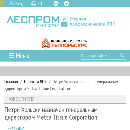
Вход
EN
☰ Меню
ГЛАВНАЯ
РУБРИКИ И ТЕМЫ
Главная
Новости ЛПК
Петри Хельски назначен генеральным
РУБРИКИ ЖУРНАЛА
НОВОСТИ
директором Metsa Tissue Corporation
ЛЕСНОЕ ХОЗЯЙСТВО
КАЛЕНДАРЬ СОБЫТИЙ
ПРОЕКТЫ ЛПИ
НОВОСТИ ЛПК
ЛЕСОЗАГОТОВКА
НОВОСТИ ЛПК
АНАЛИТИКА
АРХИВ
Петри Хельски назначен генеральным
ЛЕСОПИЛЕНИЕ
НОВОСТИ ЖУРНАЛА
ПРЕДПРИЯТИЯ ЛПК
АРХИВ ЖУРНАЛОВ
директором Metsa Tissue Corporation
О ЖУРНАЛЕ
ДЕРЕВООБРАБОТКА
НОВОСТИ КОМПАНИЙ
ЛЕСНЫЕ РЕГИОНЫ РОССИИ
СТАТЬИ
ПОДПИСКА
РЕКЛАМОДАТЕЛЯМ
Финляндия