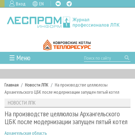
Вход
EN
☰ Меню
ГЛАВНАЯ
РУБРИКИ И ТЕМЫ
Главная
Новости ЛПК
На производстве целлюлозы
РУБРИКИ ЖУРНАЛА
НОВОСТИ
Архангельского ЦБК после модернизации запущен пятый котел
ЛЕСНОЕ ХОЗЯЙСТВО
КАЛЕНДАРЬ СОБЫТИЙ
ПРОЕКТЫ ЛПИ
НОВОСТИ ЛПК
ЛЕСОЗАГОТОВКА
НОВОСТИ ЛПК
АНАЛИТИКА
АРХИВ
На производстве целлюлозы Архангельского
ЛЕСОПИЛЕНИЕ
НОВОСТИ ЖУРНАЛА
ПРЕДПРИЯТИЯ ЛПК
АРХИВ ЖУРНАЛОВ
ЦБК после модернизации запущен пятый котел
О ЖУРНАЛЕ
ДЕРЕВООБРАБОТКА
НОВОСТИ КОМПАНИЙ
ЛЕСНЫЕ РЕГИОНЫ РОССИИ
СТАТЬИ
ПОДПИСКА
РЕКЛАМОДАТЕЛЯМ
Архангельская область