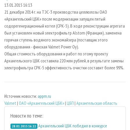
СУШКА ДРЕВЕСИНЫ
ПЕРСОНЫ
КОНТАКТЫ
РЕКЛАМА
13.01.2015 16:13
21 декабря 2014 г. на ТЭС-3 производства целлюлозы ОАО
ПРОИЗВОДСТВО ДРЕВЕСНЫХ ПЛИТ
МОБИЛЬНЫЕ ВЫСТАВКИ
РЕКЛАМА НА САЙТЕ
«Архангельский ЦБК» после модернизации запущен пятый
ДЕРЕВЯННОЕ ДОМОСТРОЕНИЕ
ОФИЦИАЛЬНЫЕ ДЕЛЕГАЦИИ
содорегенерационный котел (СРК-5). В ходе реконструкции агрегата
ПРОИЗВОДСТВО МЕБЕЛИ
был установлен новый электрофильтр Alstom (Франция), заменена
ПРИОРИТЕТНЫЕ ИНВЕСТПРОЕКТЫ
горячая ступень водяного экономайзера (поставщик этого
БИОЭНЕРГЕТИКА
RUSSIAN FORESTRY REVIEW
оборудования - финская Valmet Power Oy).
ЦБП
ГАЗЕТА ЛЕСПРОМФОРУМ
Общая стоимость оборудования и работ по этому проекту
Архангельского ЦБК составила 220 млн рублей, в результате замены
ИНСТРУМЕНТ И МАТЕРИАЛЫ
БИБЛИОТЕКА СПЕЦИАЛИСТА
электрофильтра СРК-5 эффективность очистки составит более 99%.
Источник новости:
appm.ru
Valmet
|
ОАО «Архангельский ЦБК»
|
ЦБП
|
Архангельская область
Новости по теме:
Архангельский ЦБК победил в конкурсе
28.01.2015 16:22