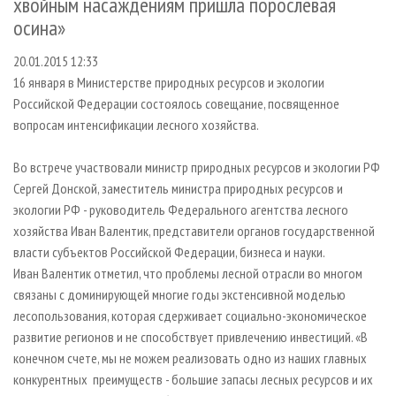
хвойным насаждениям пришла порослевая
СУШКА ДРЕВЕСИНЫ
ПЕРСОНЫ
КОНТАКТЫ
РЕКЛАМА
осина»
ПРОИЗВОДСТВО ДРЕВЕСНЫХ ПЛИТ
МОБИЛЬНЫЕ ВЫСТАВКИ
РЕКЛАМА НА САЙТЕ
20.01.2015 12:33
ДЕРЕВЯННОЕ ДОМОСТРОЕНИЕ
ОФИЦИАЛЬНЫЕ ДЕЛЕГАЦИИ
16 января в Министерстве природных ресурсов и экологии
ПРОИЗВОДСТВО МЕБЕЛИ
ПРИОРИТЕТНЫЕ ИНВЕСТПРОЕКТЫ
Российской Федерации состоялось совещание, посвященное
вопросам интенсификации лесного хозяйства.
БИОЭНЕРГЕТИКА
RUSSIAN FORESTRY REVIEW
ЦБП
ГАЗЕТА ЛЕСПРОМФОРУМ
Во встрече участвовали министр природных ресурсов и экологии РФ
ИНСТРУМЕНТ И МАТЕРИАЛЫ
Сергей Донской, заместитель министра природных ресурсов и
БИБЛИОТЕКА СПЕЦИАЛИСТА
экологии РФ - руководитель Федерального агентства лесного
хозяйства Иван Валентик, представители органов государственной
власти субъектов Российской Федерации, бизнеса и науки.
Иван Валентик отметил, что проблемы лесной отрасли во многом
связаны с доминирующей многие годы экстенсивной моделью
лесопользования, которая сдерживает социально-экономическое
развитие регионов и не способствует привлечению инвестиций. «В
конечном счете, мы не можем реализовать одно из наших главных
конкурентных преимуществ - большие запасы лесных ресурсов и их