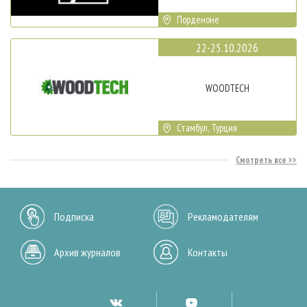
Порденоне
22-25.10.2026
WOODTECH
Стамбул, Турция
Смотреть все
Подписка
Рекламодателям
Архив журналов
Контакты