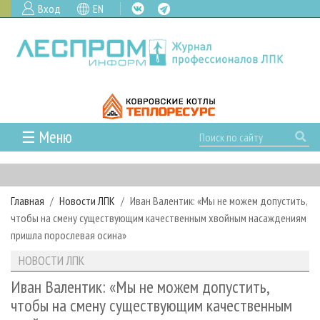
Вход
EN
☰ Меню
ГЛАВНАЯ
РУБРИКИ И ТЕМЫ
Главная
Новости ЛПК
Иван Валентик: «Мы не можем допустить,
РУБРИКИ ЖУРНАЛА
НОВОСТИ
чтобы на смену существующим качественным хвойным насаждениям
ЛЕСНОЕ ХОЗЯЙСТВО
КАЛЕНДАРЬ СОБЫТИЙ
пришла порослевая осина»
ПРОЕКТЫ ЛПИ
ЛЕСОЗАГОТОВКА
НОВОСТИ ЛПК
АНАЛИТИКА
НОВОСТИ ЛПК
АРХИВ
ЛЕСОПИЛЕНИЕ
НОВОСТИ ЖУРНАЛА
ПРЕДПРИЯТИЯ ЛПК
АРХИВ ЖУРНАЛОВ
Иван Валентик: «Мы не можем допустить,
О ЖУРНАЛЕ
чтобы на смену существующим качественным
ДЕРЕВООБРАБОТКА
НОВОСТИ КОМПАНИЙ
ЛЕСНЫЕ РЕГИОНЫ РОССИИ
СТАТЬИ
ПОДПИСКА
РЕКЛАМОДАТЕЛЯМ