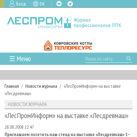
Вход
EN
☰ Меню
ГЛАВНАЯ
РУБРИКИ И ТЕМЫ
Главная
Новости журнала
«ЛесПромИнформ» на выставке
РУБРИКИ ЖУРНАЛА
НОВОСТИ
«Лесдревмаш»
ЛЕСНОЕ ХОЗЯЙСТВО
КАЛЕНДАРЬ СОБЫТИЙ
ПРОЕКТЫ ЛПИ
НОВОСТИ ЖУРНАЛА
ЛЕСОЗАГОТОВКА
НОВОСТИ ЛПК
АНАЛИТИКА
АРХИВ
«ЛесПромИнформ» на выставке «Лесдревмаш»
ЛЕСОПИЛЕНИЕ
НОВОСТИ ЖУРНАЛА
ПРЕДПРИЯТИЯ ЛПК
АРХИВ ЖУРНАЛОВ
О ЖУРНАЛЕ
28.08.2008 22:47
ДЕРЕВООБРАБОТКА
НОВОСТИ КОМПАНИЙ
ЛЕСНЫЕ РЕГИОНЫ РОССИИ
СТАТЬИ
ПОДПИСКА
РЕКЛАМОДАТЕЛЯМ
Приглашаем посетить наш стенд на выставке «Лесдревмаш» 1–