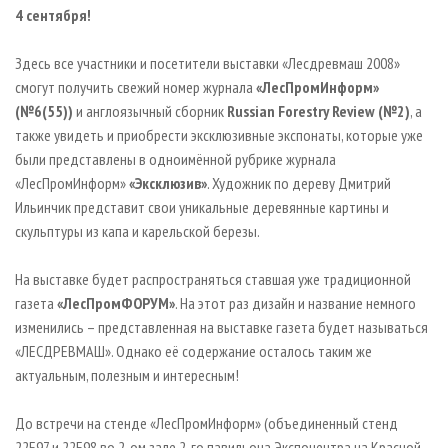
СУШКА ДРЕВЕСИНЫ
ПЕРСОНЫ
4 сентября!
КОНТАКТЫ
РЕКЛАМА
ПРОИЗВОДСТВО ДРЕВЕСНЫХ ПЛИТ
МОБИЛЬНЫЕ ВЫСТАВКИ
РЕКЛАМА НА САЙТЕ
Здесь все участники и посетители выставки «Лесдревмаш 2008»
ДЕРЕВЯННОЕ ДОМОСТРОЕНИЕ
ОФИЦИАЛЬНЫЕ ДЕЛЕГАЦИИ
смогут получить свежий номер журнала
«ЛесПромИнформ»
(№6(55))
и англоязычный сборник
Russian Forestry Review (№2)
, а
ПРОИЗВОДСТВО МЕБЕЛИ
ПРИОРИТЕТНЫЕ ИНВЕСТПРОЕКТЫ
также увидеть и приобрести эксклюзивные экспонаты, которые уже
БИОЭНЕРГЕТИКА
RUSSIAN FORESTRY REVIEW
были представлены в одноимённой рубрике журнала
ЦБП
ГАЗЕТА ЛЕСПРОМФОРУМ
«ЛесПромИнформ»
«Эксклюзив»
. Художник по дереву Дмитрий
Ильинчик представит свои уникальные деревянные картины и
ИНСТРУМЕНТ И МАТЕРИАЛЫ
БИБЛИОТЕКА СПЕЦИАЛИСТА
скульптуры из капа и карельской березы.
На выставке будет распространяться ставшая уже традиционной
газета
«ЛесПромФОРУМ»
. На этот раз дизайн и название немного
изменились – представленная на выставке газета будет называться
«ЛЕСДРЕВМАШ». Однако её содержание осталось таким же
актуальным, полезным и интересным!
До встречи на стенде «ЛесПромИнформ» (объединенный стенд
22Е97 и 22Е98 во 2-ом зале 2-го павильона Экспоцентра на Красной