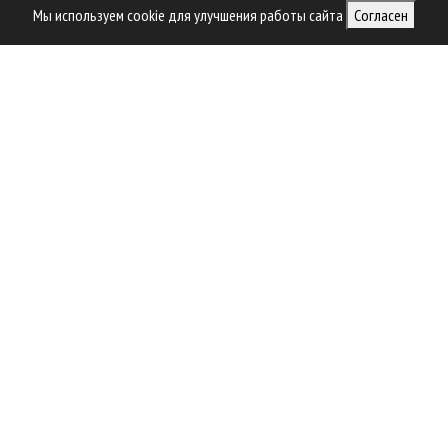
Архив журналов
Контакты
Мы используем cookie для улучшения работы сайта
Согласен
ВАЖНОЕ
НОВОСТИ
РУБРИКИ И ТЕМЫ
О ЖУРНАЛЕ
Свидетельство о регистрации средства массовой информации ПИ №ФС77-36401 от
28.05.2009
Леспроминформ. 2002 - 2022
Этот сайт использует cookie!!
Мы используем cookies и аналогичные технологии для улучшения работы
нашего сайта, анализа трафика и персонализации контента. Cookies
помогают нам запомнить ваши предпочтения и улучшить