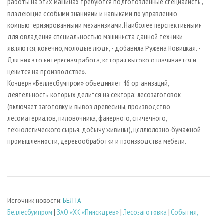
работы на этих машинах требуются подготовленные специалисты,
владеющие особыми знаниями и навыками по управлению
компьютеризированными механизмами. Наиболее перспективными
для овладения специальностью машиниста данной техники
являются, конечно, молодые люди, - добавила Ружена Новицкая. -
Для них это интересная работа, которая высоко оплачивается и
ценится на производстве».
Концерн «Беллесбумпром» объединяет 46 организаций,
деятельность которых делится на сектора: лесозаготовок
(включает заготовку и вывоз древесины, производство
лесоматериалов, пиловочника, фанерного, спичечного,
технологического сырья, добычу живицы), целлюлозно-бумажной
промышленности, деревообработки и производства мебели.
Источник новости:
БЕЛТА
Беллесбумпром
|
ЗАО «ХК «Пинскдрев»
|
Лесозаготовка
|
События,