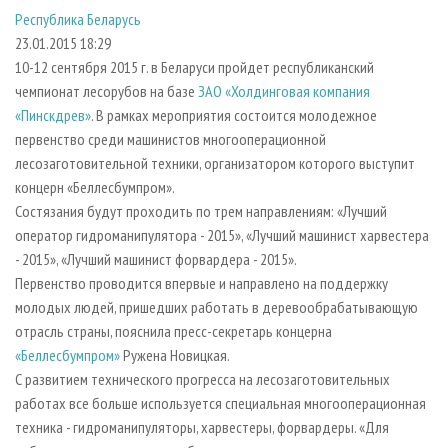
СУШКА ДРЕВЕСИНЫ
ПЕРСОНЫ
КОНТАКТЫ
РЕКЛАМА
Республика Беларусь
23.01.2015 18:29
ПРОИЗВОДСТВО ДРЕВЕСНЫХ ПЛИТ
МОБИЛЬНЫЕ ВЫСТАВКИ
РЕКЛАМА НА САЙТЕ
10-12 сентября 2015 г. в Беларуси пройдет республиканский
ДЕРЕВЯННОЕ ДОМОСТРОЕНИЕ
ОФИЦИАЛЬНЫЕ ДЕЛЕГАЦИИ
чемпионат лесорубов на базе
ЗАО «Холдинговая компания
ПРОИЗВОДСТВО МЕБЕЛИ
ПРИОРИТЕТНЫЕ ИНВЕСТПРОЕКТЫ
«Пинскдрев»
. В рамках мероприятия состоится молодежное
первенство среди машинистов многооперационной
БИОЭНЕРГЕТИКА
RUSSIAN FORESTRY REVIEW
лесозаготовительной техники, организатором которого выступит
ЦБП
ГАЗЕТА ЛЕСПРОМФОРУМ
концерн «Беллесбумпром».
Состязания будут проходить по трем направлениям: «Лучший
ИНСТРУМЕНТ И МАТЕРИАЛЫ
БИБЛИОТЕКА СПЕЦИАЛИСТА
оператор гидроманипулятора - 2015», «Лучший машинист харвестера
- 2015», «Лучший машинист форвардера - 2015».
Первенство проводится впервые и направлено на поддержку
молодых людей, пришедших работать в деревообрабатывающую
отрасль страны, пояснила пресс-секретарь концерна
«Беллесбумпром»
Ружена Новицкая.
С развитием технического прогресса на лесозаготовительных
работах все больше используется специальная многооперационная
техника - гидроманипуляторы, харвестеры, форвардеры. «Для