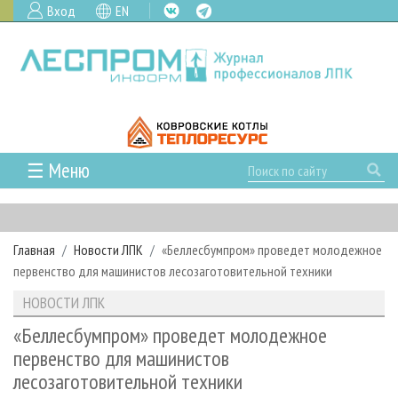
Вход
EN
☰ Меню
ГЛАВНАЯ
РУБРИКИ И ТЕМЫ
Главная
Новости ЛПК
«Беллесбумпром» проведет молодежное
РУБРИКИ ЖУРНАЛА
НОВОСТИ
первенство для машинистов лесозаготовительной техники
ЛЕСНОЕ ХОЗЯЙСТВО
КАЛЕНДАРЬ СОБЫТИЙ
ПРОЕКТЫ ЛПИ
НОВОСТИ ЛПК
ЛЕСОЗАГОТОВКА
НОВОСТИ ЛПК
АНАЛИТИКА
АРХИВ
«Беллесбумпром» проведет молодежное
ЛЕСОПИЛЕНИЕ
НОВОСТИ ЖУРНАЛА
ПРЕДПРИЯТИЯ ЛПК
АРХИВ ЖУРНАЛОВ
первенство для машинистов
О ЖУРНАЛЕ
лесозаготовительной техники
ДЕРЕВООБРАБОТКА
НОВОСТИ КОМПАНИЙ
ЛЕСНЫЕ РЕГИОНЫ РОССИИ
СТАТЬИ
ПОДПИСКА
РЕКЛАМОДАТЕЛЯМ