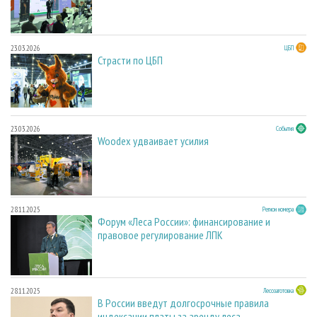
23.03.2026
ЦБП
Страсти по ЦБП
23.03.2026
События
Woodex удваивает усилия
28.11.2025
Регион номера
Форум «Леса России»: финансирование и
правовое регулирование ЛПК
28.11.2025
Лесозаготовка
В России введут долгосрочные правила
индексации платы за аренду леса