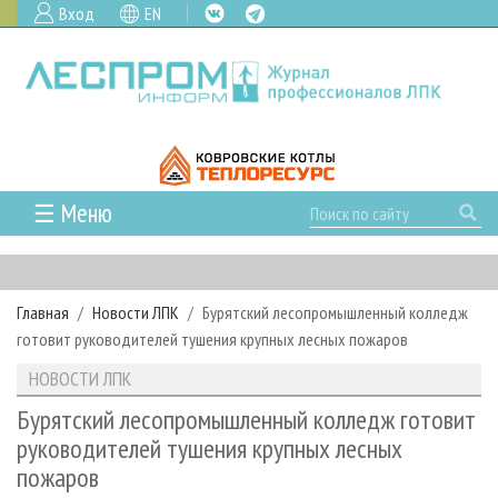
Вход
EN
☰ Меню
ГЛАВНАЯ
РУБРИКИ И ТЕМЫ
Главная
Новости ЛПК
Бурятский лесопромышленный колледж
РУБРИКИ ЖУРНАЛА
НОВОСТИ
готовит руководителей тушения крупных лесных пожаров
ЛЕСНОЕ ХОЗЯЙСТВО
КАЛЕНДАРЬ СОБЫТИЙ
ПРОЕКТЫ ЛПИ
НОВОСТИ ЛПК
ЛЕСОЗАГОТОВКА
НОВОСТИ ЛПК
АНАЛИТИКА
АРХИВ
Бурятский лесопромышленный колледж готовит
ЛЕСОПИЛЕНИЕ
НОВОСТИ ЖУРНАЛА
ПРЕДПРИЯТИЯ ЛПК
АРХИВ ЖУРНАЛОВ
руководителей тушения крупных лесных
О ЖУРНАЛЕ
пожаров
ДЕРЕВООБРАБОТКА
НОВОСТИ КОМПАНИЙ
ЛЕСНЫЕ РЕГИОНЫ РОССИИ
СТАТЬИ
ПОДПИСКА
РЕКЛАМОДАТЕЛЯМ