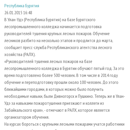
СУШКА ДРЕВЕСИНЫ
ПЕРСОНЫ
КОНТАКТЫ
РЕКЛАМА
Республика Бурятия
26.01.2015 16:48
ПРОИЗВОДСТВО ДРЕВЕСНЫХ ПЛИТ
МОБИЛЬНЫЕ ВЫСТАВКИ
РЕКЛАМА НА САЙТЕ
В Улан-Удэ (Республика Бурятия) на базе Бурятского
ДЕРЕВЯННОЕ ДОМОСТРОЕНИЕ
ОФИЦИАЛЬНЫЕ ДЕЛЕГАЦИИ
лесопромышленного колледжа начинается подготовка
ПРОИЗВОДСТВО МЕБЕЛИ
ПРИОРИТЕТНЫЕ ИНВЕСТПРОЕКТЫ
руководителей тушения крупных лесных пожаров. Обучение
лесников разбито на несколько этапов и продлится до марта,
БИОЭНЕРГЕТИКА
RUSSIAN FORESTRY REVIEW
сообщает пресс-служба Республиканского агентства лесного
ЦБП
ГАЗЕТА ЛЕСПРОМФОРУМ
хозяйства (РАЛХ).
«Руководителей тушения лесных пожаров на базе
ИНСТРУМЕНТ И МАТЕРИАЛЫ
БИБЛИОТЕКА СПЕЦИАЛИСТА
лесопромышленного колледжа в Бурятии обучают пятый год. За это
время подготовлено более 500 человек. В том числе в 2014 году
обучение и переподготовку прошли около 100 человек. До этого
ближайшими городами, в которых можно было получить
необходимые навыки, были Дивногорск и Пушкино. Теперь же в Улан-
Удэ за навыками пожаротушения приезжают и коллеги из
Забайкальского края», - отмечают в РАЛХ, которое является
организатором обучения.
На курсах бороться с крупными лесными пожарами учатся работники