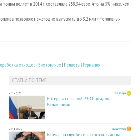
а тонны пеллет в 2014 г. составляла 258,34 евро, что на 5% ниже, чем
плива позволяют ежегодно выпускать до 3,2 млн т топливных
реработка отходов
|
Биотопливо
|
Пеллеты
|
Германия
СТАТЬИ ПО ТЕМЕ
27.05.2026
Тема номера
Интервью с главой РЭО Рашидом
Исмаиловым
28.11.2025
Биоэнергетика
Биочар на службе сельского хозяйства