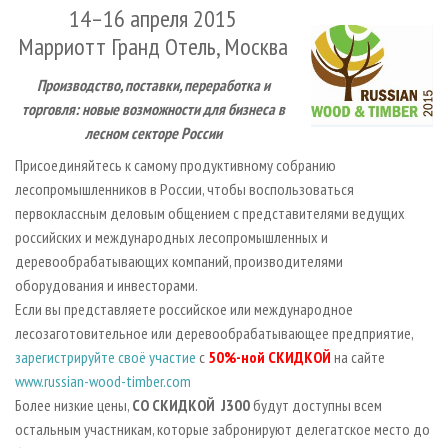
СУШКА ДРЕВЕСИНЫ
ПЕРСОНЫ
14–16 апреля 2015
КОНТАКТЫ
РЕКЛАМА
Марриотт Гранд Отель,
M
осква
ПРОИЗВОДСТВО ДРЕВЕСНЫХ ПЛИТ
МОБИЛЬНЫЕ ВЫСТАВКИ
РЕКЛАМА НА САЙТЕ
ДЕРЕВЯННОЕ ДОМОСТРОЕНИЕ
ОФИЦИАЛЬНЫЕ ДЕЛЕГАЦИИ
Производство, поставки, переработка и
торговля: новые возможности для бизнеса в
ПРОИЗВОДСТВО МЕБЕЛИ
ПРИОРИТЕТНЫЕ ИНВЕСТПРОЕКТЫ
лесном секторе России
БИОЭНЕРГЕТИКА
RUSSIAN FORESTRY REVIEW
Присоединяйтесь к самому продуктивному собранию
ЦБП
ГАЗЕТА ЛЕСПРОМФОРУМ
лесопромышленников в России, чтобы воспользоваться
ИНСТРУМЕНТ И МАТЕРИАЛЫ
первоклассным деловым общением с представителями ведущих
БИБЛИОТЕКА СПЕЦИАЛИСТА
российских и международных лесопромышленных и
деревообрабатывающих компаний, производителями
оборудования и инвесторами.
Если вы представляете российское или международное
лесозаготовительное или деревообрабатывающее предприятие,
зарегистрируйте своё участие
с
50%-ной СКИДКОЙ
на сайте
www.russian-wood-timber.com
Более низкие цены,
СО СКИДКОЙ
Ј300
будут доступны всем
остальным участникам, которые забронируют делегатское место до