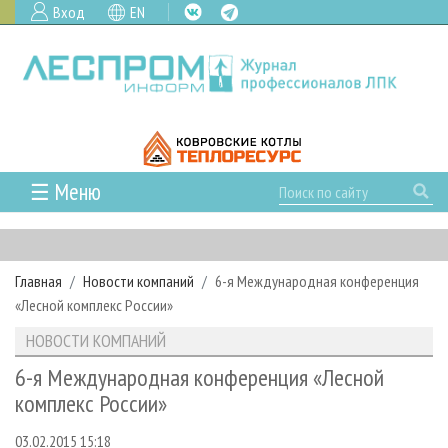
Вход
EN
☰ Меню
ГЛАВНАЯ
РУБРИКИ И ТЕМЫ
Главная
Новости компаний
6-я Международная конференция
РУБРИКИ ЖУРНАЛА
НОВОСТИ
«Лесной комплекс России»
ЛЕСНОЕ ХОЗЯЙСТВО
КАЛЕНДАРЬ СОБЫТИЙ
ПРОЕКТЫ ЛПИ
НОВОСТИ КОМПАНИЙ
ЛЕСОЗАГОТОВКА
НОВОСТИ ЛПК
АНАЛИТИКА
АРХИВ
6-я Международная конференция «Лесной
ЛЕСОПИЛЕНИЕ
НОВОСТИ ЖУРНАЛА
ПРЕДПРИЯТИЯ ЛПК
АРХИВ ЖУРНАЛОВ
комплекс России»
О ЖУРНАЛЕ
ДЕРЕВООБРАБОТКА
НОВОСТИ КОМПАНИЙ
ЛЕСНЫЕ РЕГИОНЫ РОССИИ
СТАТЬИ
ПОДПИСКА
РЕКЛАМОДАТЕЛЯМ
03.02.2015 15:18