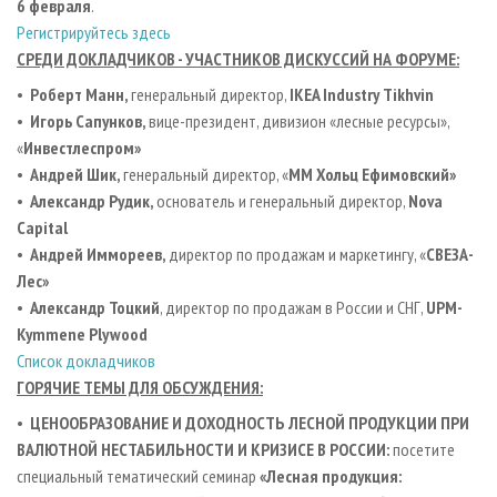
6 февраля
.
Регистрируйтесь здесь
СРЕДИ ДОКЛАДЧИКОВ - УЧАСТНИКОВ ДИСКУССИЙ НА ФОРУМЕ:
•
Роберт Манн,
генеральный директор,
IKEA
Industry
Tikhvin
•
Игорь Сапунков,
вице-президент, дивизион «лесные ресурсы»,
«
Инвестлеспром»
•
Андрей Шик,
генеральный директор, «
MM Хольц Ефимовский»
•
Александр Рудик,
основатель и генеральный директор,
Nova
Capital
•
Андрей Иммореев,
директор по продажам и маркетингу, «
СВЕЗА-
Лес»
•
Александр Тоцкий
, директор по продажам в России и СНГ,
UPM
-
Kymmene
Plywood
Список докладчиков
ГОРЯЧИЕ ТЕМЫ ДЛЯ ОБСУЖДЕНИЯ:
•
ЦЕНООБРАЗОВАНИЕ И ДОХОДНОСТЬ ЛЕСНОЙ ПРОДУКЦИИ ПРИ
ВАЛЮТНОЙ НЕСТАБИЛЬНОСТИ И КРИЗИСЕ В РОССИИ:
посетите
специальный тематический семинар
«Лесная продукция: