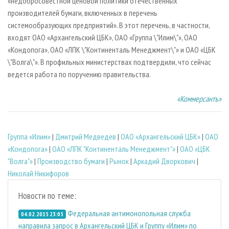
«недобросовестной ценовой политики отечественных
производителей бумаги, включенных в перечень
системообразующих предприятий». В этот перечень, в частности,
входят ОАО «Архангельский ЦБК», ОАО «Группа \"Илим\"», ОАО
«Кондопога», ОАО «ЛПК \"Континенталь Менеджмент\"» и ОАО «ЦБК
\"Волга\"». В профильных министерствах подтвердили, что сейчас
ведется работа по поручению правительства.
«Коммерсантъ»
Группа «Илим»
|
Дмитрий Медведев
|
ОАО «Архангельский ЦБК»
|
ОАО
«Кондопога»
|
ОАО «ЛПК "Континенталь Менеджмент"»
|
ОАО «ЦБК
"Волга"»
|
Производство бумаги
|
Рынок
|
Аркадий Дворкович
|
Николай Никифоров
Новости по теме:
Федеральная антимонопольная служба
04.02.2015 23:05
направила запрос в Архангельский ЦБК и Группу «Илим» по