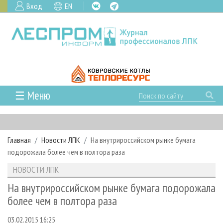
Вход
EN
☰ Меню
ГЛАВНАЯ
РУБРИКИ И ТЕМЫ
Главная
Новости ЛПК
На внутрироссийском рынке бумага
РУБРИКИ ЖУРНАЛА
НОВОСТИ
подорожала более чем в полтора раза
ЛЕСНОЕ ХОЗЯЙСТВО
КАЛЕНДАРЬ СОБЫТИЙ
ПРОЕКТЫ ЛПИ
НОВОСТИ ЛПК
ЛЕСОЗАГОТОВКА
НОВОСТИ ЛПК
АНАЛИТИКА
АРХИВ
На внутрироссийском рынке бумага подорожала
ЛЕСОПИЛЕНИЕ
НОВОСТИ ЖУРНАЛА
ПРЕДПРИЯТИЯ ЛПК
АРХИВ ЖУРНАЛОВ
более чем в полтора раза
О ЖУРНАЛЕ
ДЕРЕВООБРАБОТКА
НОВОСТИ КОМПАНИЙ
ЛЕСНЫЕ РЕГИОНЫ РОССИИ
СТАТЬИ
ПОДПИСКА
РЕКЛАМОДАТЕЛЯМ
03.02.2015 16:25