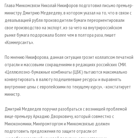
СУШКА ДРЕВЕСИНЫ
ПЕРСОНЫ
КОНТАКТЫ
РЕКЛАМА
Глава Минкомсвязи Николай Никифоров подготовил письмо премьер-
министру Дмитрию Медведеву, в котором указал на то, что в связи с
ПРОИЗВОДСТВО ДРЕВЕСНЫХ ПЛИТ
МОБИЛЬНЫЕ ВЫСТАВКИ
РЕКЛАМА НА САЙТЕ
девальвацией рубля производители бумаги переориентировали
ДЕРЕВЯННОЕ ДОМОСТРОЕНИЕ
ОФИЦИАЛЬНЫЕ ДЕЛЕГАЦИИ
свое производство на экспорт, из-за чего на внутрироссийском
ПРОИЗВОДСТВО МЕБЕЛИ
рынке бумага подорожала более чем в полтора раза, пишет
ПРИОРИТЕТНЫЕ ИНВЕСТПРОЕКТЫ
«Коммерсантъ».
БИОЭНЕРГЕТИКА
RUSSIAN FORESTRY REVIEW
ЦБП
ГАЗЕТА ЛЕСПРОМФОРУМ
По мнению Никифорова, данная ситуация грозит коллапсом печатной
отрасли и массовыми сокращениями в редакциях российских СМИ.
ИНСТРУМЕНТ И МАТЕРИАЛЫ
БИБЛИОТЕКА СПЕЦИАЛИСТА
«Целлюлозно-бумажные комбинаты (ЦБК) пытаются максимально
конвертировать в валюту подешевевшие ресурсы и выравнять
внутренние цены с европейскими по текущему курсу», - констатирует
министр.
Дмитрий Медведев поручил разобраться с возникшей проблемой
вице-премьеру Аркадию Дворковичу, который совместно с
Минэкономики, Минпромторгом и Минкомсвязью должен
подготовить предложения по защите отрасли от