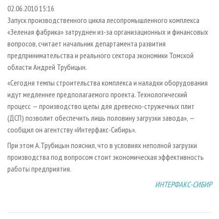
СУШКА ДРЕВЕСИНЫ
ПЕРСОНЫ
КОНТАКТЫ
РЕКЛАМА
02.06.2010 15:16
Запуск производственного цикла лесопромышленного комплекса
ПРОИЗВОДСТВО ДРЕВЕСНЫХ ПЛИТ
МОБИЛЬНЫЕ ВЫСТАВКИ
РЕКЛАМА НА САЙТЕ
«Зеленая фабрика» затруднен из-за организационных и финансовых
ДЕРЕВЯННОЕ ДОМОСТРОЕНИЕ
ОФИЦИАЛЬНЫЕ ДЕЛЕГАЦИИ
вопросов, считает начальник департамента развития
ПРОИЗВОДСТВО МЕБЕЛИ
предпринимательства и реального сектора экономики Томской
ПРИОРИТЕТНЫЕ ИНВЕСТПРОЕКТЫ
области Андрей Трубицын.
БИОЭНЕРГЕТИКА
RUSSIAN FORESTRY REVIEW
«Сегодня темпы строительства комплекса и наладки оборудования
ЦБП
ГАЗЕТА ЛЕСПРОМФОРУМ
идут медленнее предполагаемого проекта. Технологический
ИНСТРУМЕНТ И МАТЕРИАЛЫ
БИБЛИОТЕКА СПЕЦИАЛИСТА
процесс — производство щепы для древесно-стружечных плит
(ДСП) позволит обеспечить лишь половину загрузки завода», —
сообщил он агентству «Интерфакс-Сибирь».
При этом А.Трубицын пояснил, что в условиях неполной загрузки
производства под вопросом стоит экономическая эффективность
работы предприятия.
ИНТЕРФАКС-СИБИР