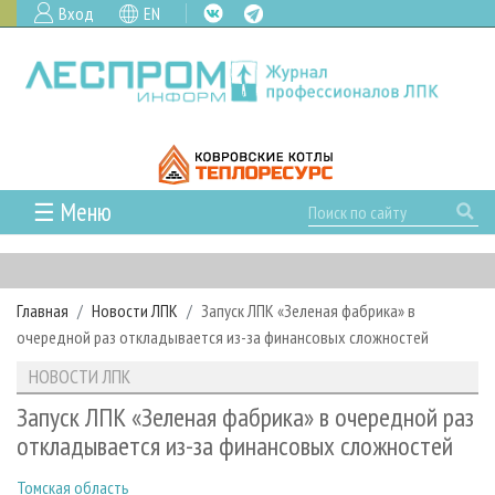
Вход
EN
☰ Меню
ГЛАВНАЯ
РУБРИКИ И ТЕМЫ
Главная
Новости ЛПК
Запуск ЛПК «Зеленая фабрика» в
РУБРИКИ ЖУРНАЛА
НОВОСТИ
очередной раз откладывается из-за финансовых сложностей
ЛЕСНОЕ ХОЗЯЙСТВО
КАЛЕНДАРЬ СОБЫТИЙ
ПРОЕКТЫ ЛПИ
НОВОСТИ ЛПК
ЛЕСОЗАГОТОВКА
НОВОСТИ ЛПК
АНАЛИТИКА
АРХИВ
Запуск ЛПК «Зеленая фабрика» в очередной раз
ЛЕСОПИЛЕНИЕ
НОВОСТИ ЖУРНАЛА
ПРЕДПРИЯТИЯ ЛПК
АРХИВ ЖУРНАЛОВ
откладывается из-за финансовых сложностей
О ЖУРНАЛЕ
ДЕРЕВООБРАБОТКА
НОВОСТИ КОМПАНИЙ
ЛЕСНЫЕ РЕГИОНЫ РОССИИ
СТАТЬИ
ПОДПИСКА
РЕКЛАМОДАТЕЛЯМ
Томская область