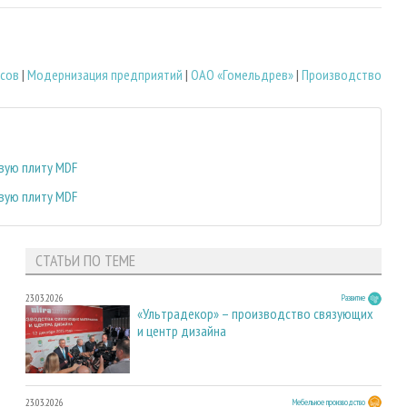
есов
|
Модернизация предприятий
|
ОАО «Гомельдрев»
|
Производство
вую плиту MDF
вую плиту MDF
СТАТЬИ ПО ТЕМЕ
23.03.2026
Развитие
«Ультрадекор» – производство связующих
и центр дизайна
23.03.2026
Мебельное производство