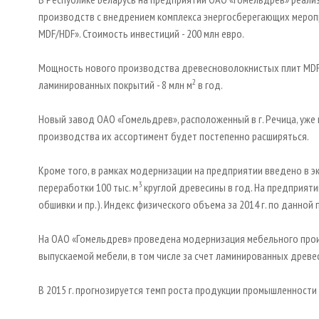
производств с внедрением комплекса энергосберегающих мероп
MDF/HDF». Стоимость инвестиций - 200 млн евро.
Мощность нового производства древесноволокнистых плит MDF/
2
ламинированных покрытий - 8 млн м
в год.
Новый завод ОАО «Гомельдрев», расположенный в г. Речица, уже 
производства их ассортимент будет постепенно расширяться.
Кроме того, в рамках модернизации на предприятии введено в
3
переработки 100 тыс. м
круглой древесины в год. На предприят
обшивки и пр.). Индекс физического объема за 2014 г. по данной
На ОАО «Гомельдрев» проведена модернизация мебельного прои
выпускаемой мебели, в том числе за счет ламинированных древ
В 2015 г. прогнозируется темп роста продукции промышленности