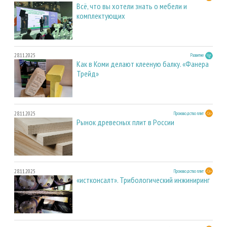
Всё, что вы хотели знать о мебели и
комплектующих
28.11.2025
Развитие
Как в Коми делают клееную балку. «Фанера
Трейд»
28.11.2025
Производство плит
Рынок древесных плит в России
28.11.2025
Производство плит
«истконсалт». Трибологический инжиниринг