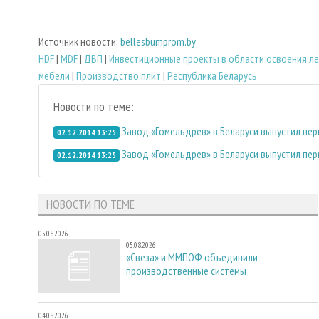
Источник новости:
bellesbumprom.by
HDF
|
MDF
|
ДВП
|
Инвестиционные проекты в области освоения л
мебели
|
Производство плит
|
Республика Беларусь
Новости по теме:
Завод «Гомельдрев» в Беларуси выпустил пер
02.12.2014 13:25
Завод «Гомельдрев» в Беларуси выпустил пер
02.12.2014 13:25
НОВОСТИ ПО ТЕМЕ
05.08.2026
05.08.2026
«Свеза» и ММПОФ объединили
производственные системы
04.08.2026