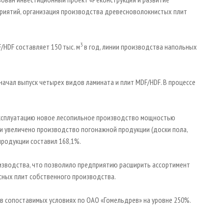
риятий, организация производства древесноволокнистых плит
3
HDF составляет 150 тыс. м
в год, линии производства напольных
начал выпуск четырех видов ламината и плит MDF/HDF. В процессе
 эксплуатацию новое лесопильное производство мощностью
ии увеличено производство погонажной продукции (доски пола,
 продукции составил 168,1%.
зводства, что позволило предприятию расширить ассортимент
есных плит собственного производства.
 в сопоставимых условиях по ОАО «Гомельдрев» на уровне 250%.