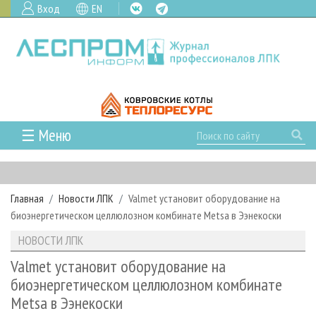
Вход
EN
☰ Меню
ГЛАВНАЯ
РУБРИКИ И ТЕМЫ
Главная
Новости ЛПК
Valmet установит оборудование на
РУБРИКИ ЖУРНАЛА
НОВОСТИ
биоэнергетическом целлюлозном комбинате Metsa в Ээнекоски
ЛЕСНОЕ ХОЗЯЙСТВО
КАЛЕНДАРЬ СОБЫТИЙ
ПРОЕКТЫ ЛПИ
НОВОСТИ ЛПК
ЛЕСОЗАГОТОВКА
НОВОСТИ ЛПК
АНАЛИТИКА
АРХИВ
Valmet установит оборудование на
ЛЕСОПИЛЕНИЕ
НОВОСТИ ЖУРНАЛА
ПРЕДПРИЯТИЯ ЛПК
АРХИВ ЖУРНАЛОВ
биоэнергетическом целлюлозном комбинате
О ЖУРНАЛЕ
Metsa в Ээнекоски
ДЕРЕВООБРАБОТКА
НОВОСТИ КОМПАНИЙ
ЛЕСНЫЕ РЕГИОНЫ РОССИИ
СТАТЬИ
ПОДПИСКА
РЕКЛАМОДАТЕЛЯМ