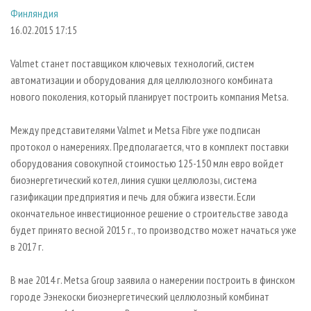
СУШКА ДРЕВЕСИНЫ
ПЕРСОНЫ
КОНТАКТЫ
РЕКЛАМА
Финляндия
16.02.2015 17:15
ПРОИЗВОДСТВО ДРЕВЕСНЫХ ПЛИТ
МОБИЛЬНЫЕ ВЫСТАВКИ
РЕКЛАМА НА САЙТЕ
ДЕРЕВЯННОЕ ДОМОСТРОЕНИЕ
ОФИЦИАЛЬНЫЕ ДЕЛЕГАЦИИ
Valmet станет поставщиком ключевых технологий, систем
ПРОИЗВОДСТВО МЕБЕЛИ
ПРИОРИТЕТНЫЕ ИНВЕСТПРОЕКТЫ
автоматизации и оборудования для целлюлозного комбината
нового поколения, который планирует построить компания Metsa.
БИОЭНЕРГЕТИКА
RUSSIAN FORESTRY REVIEW
ЦБП
ГАЗЕТА ЛЕСПРОМФОРУМ
Между представителями Valmet и Metsa Fibre уже подписан
протокол о намерениях. Предполагается, что в комплект поставки
ИНСТРУМЕНТ И МАТЕРИАЛЫ
БИБЛИОТЕКА СПЕЦИАЛИСТА
оборудования совокупной стоимостью 125-150 млн евро войдет
биоэнергетический котел, линия сушки целлюлозы, система
газификации предприятия и печь для обжига извести. Если
окончательное инвестиционное решение о строительстве завода
будет принято весной 2015 г., то производство может начаться уже
в 2017 г.
В мае 2014 г. Metsa Group заявила о намерении построить в финском
городе Ээнекоски биоэнергетический целлюлозный комбинат