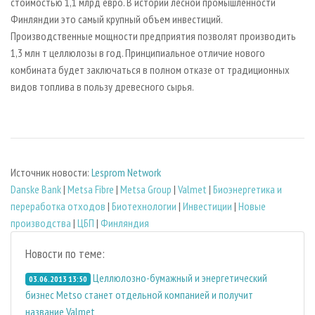
стоимостью 1,1 млрд евро. В истории лесной промышленности
Финляндии это самый крупный объем инвестиций.
Производственные мощности предприятия позволят производить
1,3 млн т целлюлозы в год. Принципиальное отличие нового
комбината будет заключаться в полном отказе от традиционных
видов топлива в пользу древесного сырья.
Источник новости:
Lesprom Network
Danske Bank
|
Metsa Fibre
|
Metsa Group
|
Valmet
|
Биoэнергетика и
переработка отходов
|
Биотехнологии
|
Инвестиции
|
Новые
производства
|
ЦБП
|
Финляндия
Новости по теме:
Целлюлозно-бумажный и энергетический
03.06.2013 13:50
бизнес Metso станет отдельной компанией и получит
название Valmet