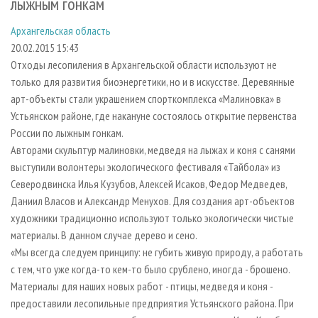
лыжным гонкам
СУШКА ДРЕВЕСИНЫ
ПЕРСОНЫ
КОНТАКТЫ
РЕКЛАМА
Архангельская область
ПРОИЗВОДСТВО ДРЕВЕСНЫХ ПЛИТ
МОБИЛЬНЫЕ ВЫСТАВКИ
РЕКЛАМА НА САЙТЕ
20.02.2015 15:43
ДЕРЕВЯННОЕ ДОМОСТРОЕНИЕ
ОФИЦИАЛЬНЫЕ ДЕЛЕГАЦИИ
Отходы лесопиления в Архангельской области используют не
ПРОИЗВОДСТВО МЕБЕЛИ
ПРИОРИТЕТНЫЕ ИНВЕСТПРОЕКТЫ
только для развития биоэнергетики, но и в искусстве. Деревянные
арт-объекты стали украшением спорткомплекса «Малиновка» в
БИОЭНЕРГЕТИКА
RUSSIAN FORESTRY REVIEW
Устьянском районе, где накануне состоялось открытие первенства
ЦБП
ГАЗЕТА ЛЕСПРОМФОРУМ
России по лыжным гонкам.
Авторами скульптур малиновки, медведя на лыжах и коня с санями
ИНСТРУМЕНТ И МАТЕРИАЛЫ
БИБЛИОТЕКА СПЕЦИАЛИСТА
выступили волонтеры экологического фестиваля «Тайбола» из
Северодвинска Илья Кузубов, Алексей Исаков, Федор Медведев,
Даниил Власов и Александр Менухов. Для создания арт-объектов
художники традиционно используют только экологически чистые
материалы. В данном случае дерево и сено.
«Мы всегда следуем принципу: не губить живую природу, а работать
с тем, что уже когда-то кем-то было срублено, иногда - брошено.
Материалы для наших новых работ - птицы, медведя и коня -
предоставили лесопильные предприятия Устьянского района. При