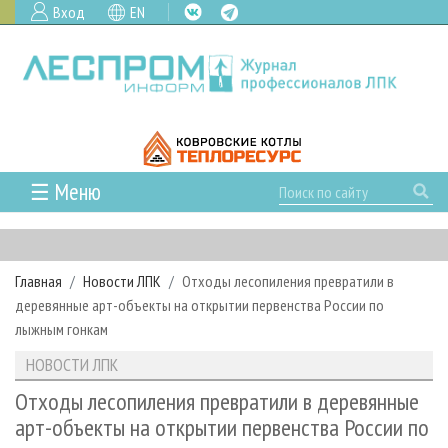
Вход
EN
☰ Меню
ГЛАВНАЯ
РУБРИКИ И ТЕМЫ
Главная
Новости ЛПК
Отходы лесопиления превратили в
РУБРИКИ ЖУРНАЛА
НОВОСТИ
деревянные арт-объекты на открытии первенства России по
ЛЕСНОЕ ХОЗЯЙСТВО
КАЛЕНДАРЬ СОБЫТИЙ
лыжным гонкам
ПРОЕКТЫ ЛПИ
ЛЕСОЗАГОТОВКА
НОВОСТИ ЛПК
АНАЛИТИКА
НОВОСТИ ЛПК
АРХИВ
ЛЕСОПИЛЕНИЕ
НОВОСТИ ЖУРНАЛА
ПРЕДПРИЯТИЯ ЛПК
АРХИВ ЖУРНАЛОВ
Отходы лесопиления превратили в деревянные
О ЖУРНАЛЕ
арт-объекты на открытии первенства России по
ДЕРЕВООБРАБОТКА
НОВОСТИ КОМПАНИЙ
ЛЕСНЫЕ РЕГИОНЫ РОССИИ
СТАТЬИ
ПОДПИСКА
РЕКЛАМОДАТЕЛЯМ