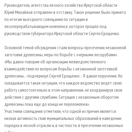
СУШКА ДРЕВЕСИНЫ
ПЕРСОНЫ
КОНТАКТЫ
РЕКЛАМА
Руководитель агентства лесного хозяйства Иркутской области
Юрий Михайлов отправлен в отставку. Такое решение было принято
ПРОИЗВОДСТВО ДРЕВЕСНЫХ ПЛИТ
МОБИЛЬНЫЕ ВЫСТАВКИ
РЕКЛАМА НА САЙТЕ
по итогам выездного совещания по ситуации в
ДЕРЕВЯННОЕ ДОМОСТРОЕНИЕ
ОФИЦИАЛЬНЫЕ ДЕЛЕГАЦИИ
лесоперерабатывающем комплексе, которое прошло под
ПРОИЗВОДСТВО МЕБЕЛИ
руководством губернатора Иркутской области Сергея Ерощенко.
ПРИОРИТЕТНЫЕ ИНВЕСТПРОЕКТЫ
БИОЭНЕРГЕТИКА
RUSSIAN FORESTRY REVIEW
Основной темой обсуждения стали вопросы пресечения незаконной
ЦБП
ГАЗЕТА ЛЕСПРОМФОРУМ
заготовки древесины, меры по борьбе с «черными лесорубами».
«Мы давно говорим об организации межведомственного
ИНСТРУМЕНТ И МАТЕРИАЛЫ
БИБЛИОТЕКА СПЕЦИАЛИСТА
взаимодействия по вопросам борьбы с незаконной заготовкой
древесины, - подчеркнул Сергей Ерощенко. - Я давал поручения. Но
складывается такая ситуация, что каждое ведомство ведет свою
работу самостоятельно в этом направлении, не координируя свои
действия с другими службами. Ситуация с незаконным оборотом
древесины пока еще до конца не переломлена».
Участники совещания отметили, что одной из причин является
низкая активность глав муниципальных образований в наведении
порядка в лесной отрасли и, в частности, в пресечении незаконных