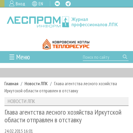
Вход
EN
☰ Меню
ГЛАВНАЯ
РУБРИКИ И ТЕМЫ
Главная
Новости ЛПК
Глава агентства лесного хозяйства
РУБРИКИ ЖУРНАЛА
НОВОСТИ
Иркутской области отправлен в отставку
ЛЕСНОЕ ХОЗЯЙСТВО
КАЛЕНДАРЬ СОБЫТИЙ
ПРОЕКТЫ ЛПИ
НОВОСТИ ЛПК
ЛЕСОЗАГОТОВКА
НОВОСТИ ЛПК
АНАЛИТИКА
АРХИВ
Глава агентства лесного хозяйства Иркутской
ЛЕСОПИЛЕНИЕ
НОВОСТИ ЖУРНАЛА
ПРЕДПРИЯТИЯ ЛПК
АРХИВ ЖУРНАЛОВ
области отправлен в отставку
О ЖУРНАЛЕ
ДЕРЕВООБРАБОТКА
НОВОСТИ КОМПАНИЙ
ЛЕСНЫЕ РЕГИОНЫ РОССИИ
СТАТЬИ
ПОДПИСКА
РЕКЛАМОДАТЕЛЯМ
24.02.2015 16:01