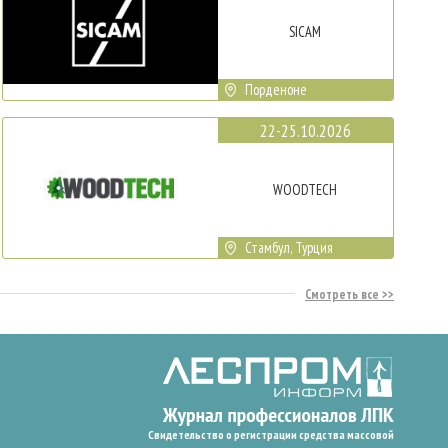
SICAM
Порденоне
22-25.10.2026
WOODTECH
Стамбул, Турция
Смотреть все
Свидетельство о регистрации средства массовой