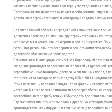
развития лесопромышленного кластера, утвержденной в конце д
Лесопромышленный кластер включает в себя помимо направлений
деревянных стройматериалов и конструкций создание новых мо
На севере Омской области сосредоточены значительные лесные
древесины производят шпон, фанеру, стройматериалы и конструк
используются в коммунальной и промышленной энергетике. По м
потенциал регионального лесопромышленного комплекса, необ
деревообрабатывающие производства.
Региональным Минприроды совместно с Корпорацией развития 
создания производства прессованных панелей из древесной ще
переработке низколиквидной древесины лиственных пород в п
строительства завода по производству ОSB в 2014 г. неоднокр
Стоит отметить, что такого завода нет за Уралом, и строител
материал. В то же время возможности лесопереработки на севе
востребованных потребителями ОSB, создать дополнительно не 
С целью эффективного использования древесных отходов руков
производственникам поручено в течение месяца проработать в