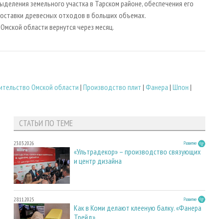
ыделения земельного участка в Тарском районе, обеспечения его
поставки древесных отходов в больших объемах.
Омской области вернутся через месяц.
ительство Омской области
|
Производство плит
|
Фанера
|
Шпон
|
СТАТЬИ ПО ТЕМЕ
23.03.2026
Развитие
«Ультрадекор» – производство связующих
и центр дизайна
28.11.2025
Развитие
Как в Коми делают клееную балку. «Фанера
Трейд»