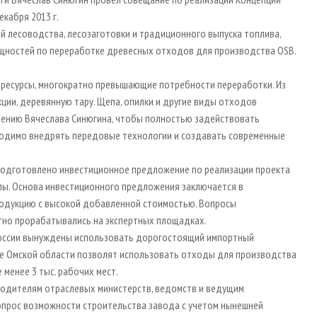
екабря 2013 г.
 лесоводства, лесозаготовки и традиционного выпуска топлива,
щностей по переработке древесных отходов для производства ОSB.
 ресурсы, многократно превышающие потребности переработки. Из
ции, деревянную тару. Щепа, опилки и другие виды отходов
нению Вячеслава Синюгина, чтобы полностью задействовать
ходимо внедрять передовые технологии и создавать современные
подготовлено инвестиционное предложение по реализации проекта
пы. Основа инвестиционного предложения заключается в
родукцию с высокой добавленной стоимостью. Вопросы
атно прорабатывались на экспертных площадках.
и России вынуждены использовать дорогостоящий импортный
ре Омской области позволят использовать отходы для производства
менее 3 тыс. рабочих мест.
одителям отраслевых министерств, ведомств и ведущим
опрос возможности строительства завода с учетом нынешней