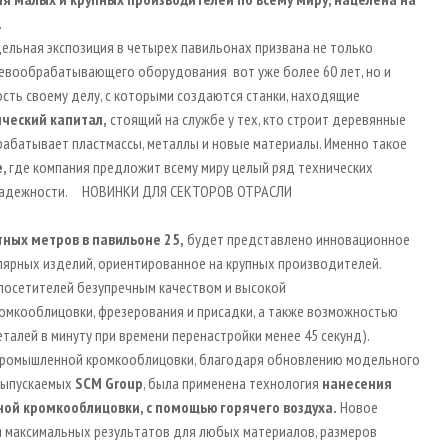
.
здельная экспозиция в четырех павильонах призвана не только
ревообрабатывающего оборудования вот уже более 60 лет, но и
сть своему делу, с которыми создаются станки, находящие
ический
капитал
,
стоящий на службе у тех, кто строит деревянные
брабатывает пластмассы, металлы и новые материалы. Именно такое
е,
где компания предложит всему миру целый ряд технических
 и надежности. НОВИНКИ ДЛЯ СЕКТОРОВ ОТРАСЛИ
тных метров в
павильоне 25,
будет представлено инновационное
лярных изделий, ориентированное на крупных производителей.
посетителей безупречным качеством и высокой
мкооблицовки, фрезерования и присадки, а также возможностью
талей в минуту при времени перенастройки менее 45 секунд).
 промышленной кромкооблицовки, благодаря обновлению модельного
 выпускаемых
SCM
Group
, была применена технология
нанесения
ой кромкооблицовки, с помощью горячего воздуха.
Новое
 максимальных результатов для любых материалов, размеров