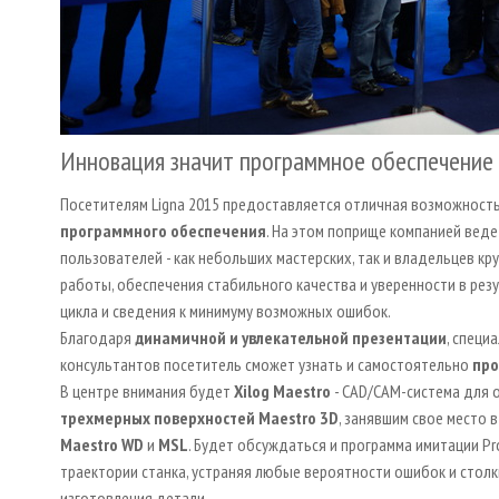
Инновация значит программное обеспечени
Посетителям Ligna 2015 предоставляется отличная возможность
программного обеспечения
. На этом поприще компанией веде
пользователей - как небольших мастерских, так и владельцев 
работы, обеспечения стабильного качества и уверенности в ре
цикла и сведения к минимуму возможных ошибок.
Благодаря
динамичной и увлекательной презентации
, спец
консультантов посетитель сможет узнать и самостоятельно
про
В центре внимания будет
Xilog Maestro
- CAD/CAM-система для
трехмерных поверхностей Maestro 3D
, занявшим свое место
Maestro WD
и
MSL
. Будет обсуждаться и программа имитации Pr
траектории станка, устраняя любые вероятности ошибок и стол
изготовления детали.