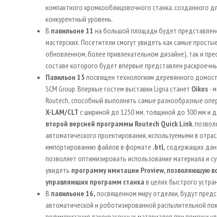
компактного кромкооблицовочного станка, созданного дл
конкурентный уровень.
В
павильоне 11
на большой площади будет представлен
мастерских. Посетители смогут увидеть как самые просты
обновленном, более привлекательном дизайне), так и пр
составе которого будет впервые представлен раскроечны
Павильон
15
посвящен технологиям деревянного домостр
SCM Group. Впервые гостем выставки Ligna станет
Oikos
- 
Routech,
способный выполнять самые разнообразные опе
X-LAM/CLT
с шириной до 1250 мм, толщиной до 300 мм и 
второй версией программы
Routech Quick Link
, позво
автоматического проектирования, используемыми в отрасл
импортированию файлов в формате
.btl
,
содержащих да
позволяет оптимизировать использование материала и су
увидеть
программу имитации
Proview
, позволяющую в
управляющих программ станка
в целях быстрого устра
В
павильоне
16,
посвященном миру отделки, будут пред
автоматической и роботизированной распылительной покр
полимеризация лакокрасочных материалов при помощи у