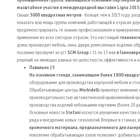
масштабное участие в международной выставке
Ligna
2015
Свыше
3000 квадратных метров
- больше, чем в 2013 году: ра
показать всю мощь группы компаний, работающей в отрасли де
продемонстрировать те знания, профессионализм и приверженно
применение во всех секторах отрасли. Это настоящий
технолог
дома, производит мебель, окна, двери, ремесленные изделия, о
послание прозвучит из уст
SCM
Group
с 11 по 15 мая
в Ганновер
решений, не имеющих равных по целостности, эффективности
Павильон 25
На основном стенде, занимающем более 1800 квадра
оборудование для производства корпусной мебели и сто
Обрабатывающие центры
Morbidelli
привлекут внимание 
производительностью автоматической криволинейной кро
производства изделий небольшими партиями (более 20 де
Основные новости
Stefani
коснутся улучшения качества
ряда и внедрению новых технологий. Впервые в станках,
кромочного материала, предназначенного для лазерн
поколение обрабатывающих узлов позволяет добиваться