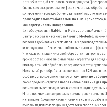
деталей и стадий технологического процесса (фрезерова
Снятие свесов, фрезерование фасок и чистовая обработк
копировании и гораздо более деликатной работе агрегато
производительность более чем на 10%.
Кроме этого, в
микрорегулировки копирования
.
Для оборудования
Gabbiani
и
Mahros
основной акцент б
центр раскроя и нестинговый центр
Morbidelli
применя
позволяя добиваться исключительных производственных 
ключевую роль, обеспечивая гибкость и высокую эффекти
Что касается стадии чистовой обработки при производст
производство инновационные узлы и агрегаты для создани
имитация ручной обработки поверхности и структуриров
Модельный ряд обрабатывающих центров
SCM
для произ
особенностью которого являются
улучшенные рабочие
также продемонстрирует
новое гибкое решение для пр
возможность реализации самых сложных индивидуальных
Много новинок запланировала к демонстрации компания
материалов. Среди них стоит упомянуть новый обрабаты
компаниям, испытывающим недостаток в свободных площа