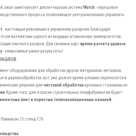
й, окон заинтересует диспетчерская система
Watch
- передовое
изводственного процесса, позволяющее централизованно управлять
t
- настоящая революция в управлении раскроем. Благодаря
тетом математики одного из ведущих итальянских университетов,
зации плитного раскроя. Для сложных карт
время расчета удалось
у
- немыслимые ранее результаты!
риалов
имент оборудования для обработки других материалов: металлов,
ные в деревообработке, вот уже долгое время успешно переносятся в
хнические решения для
чистовой обработки
кухонных столешниц из
али
. Кроме того, для отрасли строительных полуфабрикатов будет
ементных плит и пористых теплоизоляционных панелей
.
. Павильон 25, стенд C76
изводства