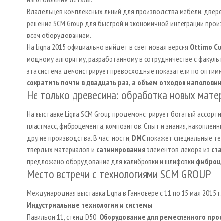
Владельцев комплексных линий для производства мебели, двере
решение SCM Group для быстрой и экономичной интеграции про
всем оборудованием.
На Ligna 2015 официально выйдет в свет новая версия
Ottimo Cu
мощному алгоритму, разработанному в сотрудничестве с факуль
эта система демонстрирует превосходные показатели по оптими
сократить почти
в
двадцать раз, а объем отходов наполовин
Не только древесина: обработка новых мате
На выставке Ligna SCM Group продемонстрирует богатый ассорт
пластмасс, фиброцемента, композитов. Опыт и знания, накоплен
другие производства. В частности,
DMC
покажет специальные те
твердых материалов и
сатинирования
элементов декора из
ст
предложено оборудование для калибровки и шлифовки
фиброц
Место встречи с технологиями SCM GROUP
Международная выставка Ligna в Ганновере с 11 по 15 мая 2015 г
Индустриальные технологии и системы
Павильон 11, стенд D50
Оборудование для ремесленного про