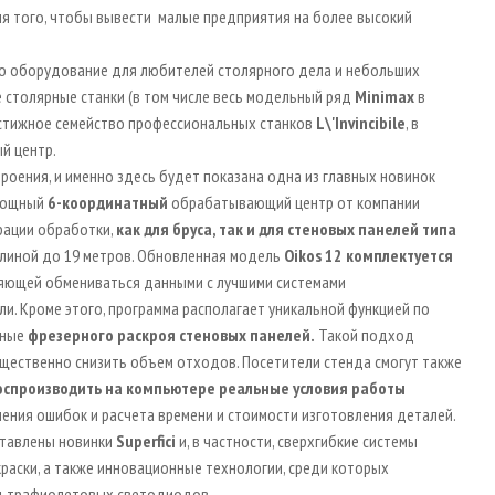
я того, чтобы вывести малые предприятия на более высокий
о оборудование для любителей столярного дела и небольших
е столярные станки (в том числе весь модельный ряд
Minimax
в
естижное семейство профессиональных станков
L\'Invincibile
, в
й центр.
оения, и именно здесь будет показана одна из главных новинок
мощный
6-координатный
обрабатывающий центр от компании
рации обработки,
как для бруса,
так и для стеновых панелей типа
длиной до 19 метров. Обновленная модель
Oi
kos
12
комплектуется
ляющей обмениваться данными с лучшими системами
и. Кроме этого, программа располагает уникальной функцией по
нные
фрезерного раскроя стеновых панелей.
Такой подход
щественно снизить объем отходов. Посетители стенда смогут также
оспроизводить на компьютере реальные условия работы
нения ошибок и расчета времени и стоимости изготовления деталей.
ставлены новинки
Superfici
и, в частности, сверхгибкие системы
аски, а также инновационные технологии, среди которых
льтрафиолетовых светодиодов.