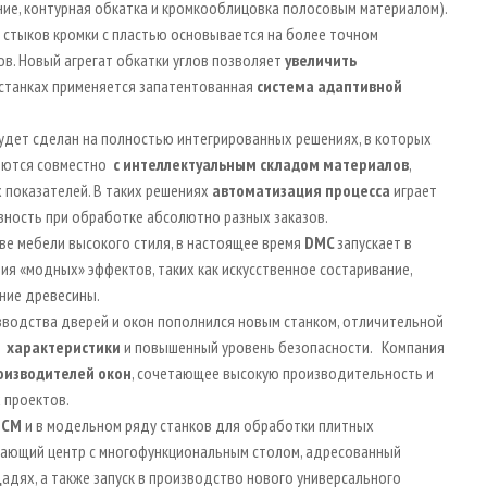
ние, контурная обкатка и кромкооблицовка полосовым материалом).
а стыков кромки с пластью основывается на более точном
в. Новый агрегат обкатки углов позволяет
увеличить
 станках применяется запатентованная
система адаптивной
удет сделан на полностью интегрированных решениях, в которых
ются совместно
с интеллектуальным складом материалов
,
показателей. В таких решениях
автоматизация процесса
играет
вность при обработке абсолютно разных заказов.
ве мебели высокого стиля, в настоящее время
DMC
запускает в
я «модных» эффектов, таких как искусственное состаривание,
ание древесины.
водства дверей и окон пополнился новым станком, отличительной
 характеристики
и повышенный уровень безопасности. Компания
оизводителей окон
, сочетающее высокую производительность и
 проектов.
SCM
и в модельном ряду станков для обработки плитных
вающий центр с многофункциональным столом, адресованный
дях, а также запуск в производство нового универсального