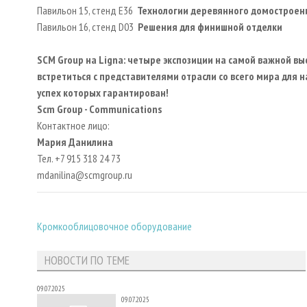
Павильон 15, стенд E36
Технологии деревянного домостроен
Павильон 16, стенд D03
Решения для финишной отделки
SCM Group на Ligna: четыре экспозиции на самой важной в
встретиться с представителями отрасли со всего мира для 
успех которых гарантирован!
Scm Group - Communications
Контактное лицо:
Мария Данилина
Тел. +7 915 318 24 73
mdanilina@scmgroup.ru
Кромкооблицовочное оборудование
НОВОСТИ ПО ТЕМЕ
09.07.2025
09.07.2025