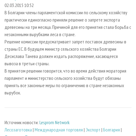
СУШКА ДРЕВЕСИНЫ
ПЕРСОНЫ
КОНТАКТЫ
РЕКЛАМА
02.03.2015 10:52
В Болгарии члены парламентской комиссии по сельскому хозяйству
ПРОИЗВОДСТВО ДРЕВЕСНЫХ ПЛИТ
МОБИЛЬНЫЕ ВЫСТАВКИ
РЕКЛАМА НА САЙТЕ
практически единогласно приняли решение о запрете экспорта
ДЕРЕВЯННОЕ ДОМОСТРОЕНИЕ
ОФИЦИАЛЬНЫЕ ДЕЛЕГАЦИИ
древесины на три месяца. Причиной для его принятия стала борьба с
ПРОИЗВОДСТВО МЕБЕЛИ
незаконными вырубками леса в стране.
ПРИОРИТЕТНЫЕ ИНВЕСТПРОЕКТЫ
Решение комиссии предусматривает запрет поставок древесины в
БИОЭНЕРГЕТИКА
RUSSIAN FORESTRY REVIEW
страны ЕС. В будущем министр сельского хозяйства Болгарии
ЦБП
ГАЗЕТА ЛЕСПРОМФОРУМ
Десислава Танева должен издать распоряжение, касающееся
вывоза в третьи страны.
ИНСТРУМЕНТ И МАТЕРИАЛЫ
БИБЛИОТЕКА СПЕЦИАЛИСТА
В принятом решении говорится, что во время действия моратория
парламент и министерство сельского хозяйства будут обязаны
принять все законные меры по ограничению в стране незаконных
вырубок.
Источник новости:
Lesprom Network
Лесозаготовка
|
Международная торговля
|
Экспорт
|
Болгария
|