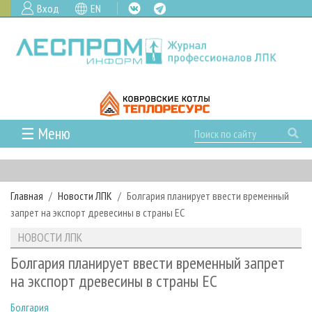
Вход
EN
☰ Меню
ГЛАВНАЯ
РУБРИКИ И ТЕМЫ
Главная
Новости ЛПК
Болгария планирует ввести временный
РУБРИКИ ЖУРНАЛА
НОВОСТИ
запрет на экспорт древесины в страны ЕС
ЛЕСНОЕ ХОЗЯЙСТВО
КАЛЕНДАРЬ СОБЫТИЙ
ПРОЕКТЫ ЛПИ
НОВОСТИ ЛПК
ЛЕСОЗАГОТОВКА
НОВОСТИ ЛПК
АНАЛИТИКА
АРХИВ
Болгария планирует ввести временный запрет
ЛЕСОПИЛЕНИЕ
НОВОСТИ ЖУРНАЛА
ПРЕДПРИЯТИЯ ЛПК
АРХИВ ЖУРНАЛОВ
на экспорт древесины в страны ЕС
О ЖУРНАЛЕ
ДЕРЕВООБРАБОТКА
НОВОСТИ КОМПАНИЙ
ЛЕСНЫЕ РЕГИОНЫ РОССИИ
СТАТЬИ
ПОДПИСКА
РЕКЛАМОДАТЕЛЯМ
Болгария