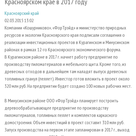
Красноярском крае в 2017 году
СУШКА ДРЕВЕСИНЫ
ПЕРСОНЫ
КОНТАКТЫ
РЕКЛАМА
Красноярский край
ПРОИЗВОДСТВО ДРЕВЕСНЫХ ПЛИТ
МОБИЛЬНЫЕ ВЫСТАВКИ
РЕКЛАМА НА САЙТЕ
02.03.2015 13:02
ДЕРЕВЯННОЕ ДОМОСТРОЕНИЕ
ОФИЦИАЛЬНЫЕ ДЕЛЕГАЦИИ
Компании «Кошурниково», «ФорТрэйд» и министерство природных
ПРОИЗВОДСТВО МЕБЕЛИ
ПРИОРИТЕТНЫЕ ИНВЕСТПРОЕКТЫ
ресурсов и экологии Красноярского края подписали соглашения о
реализации инвестиционных проектов в Курагинском и Минусинском
БИОЭНЕРГЕТИКА
RUSSIAN FORESTRY REVIEW
районах в рамках 12-го Красноярского экономического форума.
ЦБП
ГАЗЕТА ЛЕСПРОМФОРУМ
В Курагинском районе в 2017 г. начнет работу предприятие по
производству пиломатериалов и мебельного щита. Кроме того, из
ИНСТРУМЕНТ И МАТЕРИАЛЫ
БИБЛИОТЕКА СПЕЦИАЛИСТА
древесных отходов в дальнейшем там наладят выпуск древесных
топливных гранул (пеллет). Инвестор готов вложить в проект около
320 млн руб. На предприятии будет создано 100 новых рабочих мест.
В Минусинском районе ООО «ФорТрэйд» планирует построить
деревообрабатывающее предприятие по производству
пиломатериалов, топливных пеллет и комплектов каркасного
домостроения. Объем инвестиций в проект составит 310 млн руб.
Запуск производства на первом этапе запланирован в 2017 г., выход