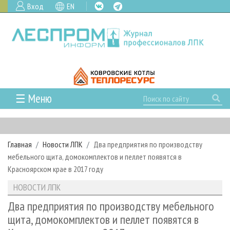
Вход
EN
☰ Меню
ГЛАВНАЯ
РУБРИКИ И ТЕМЫ
Главная
Новости ЛПК
Два предприятия по производству
РУБРИКИ ЖУРНАЛА
НОВОСТИ
мебельного щита, домокомплектов и пеллет появятся в
ЛЕСНОЕ ХОЗЯЙСТВО
КАЛЕНДАРЬ СОБЫТИЙ
Красноярском крае в 2017 году
ПРОЕКТЫ ЛПИ
ЛЕСОЗАГОТОВКА
НОВОСТИ ЛПК
АНАЛИТИКА
НОВОСТИ ЛПК
АРХИВ
ЛЕСОПИЛЕНИЕ
НОВОСТИ ЖУРНАЛА
ПРЕДПРИЯТИЯ ЛПК
АРХИВ ЖУРНАЛОВ
Два предприятия по производству мебельного
О ЖУРНАЛЕ
щита, домокомплектов и пеллет появятся в
ДЕРЕВООБРАБОТКА
НОВОСТИ КОМПАНИЙ
ЛЕСНЫЕ РЕГИОНЫ РОССИИ
СТАТЬИ
ПОДПИСКА
РЕКЛАМОДАТЕЛЯМ