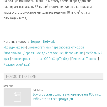
на полную мощность - в 2019 г. К этому времени предприятие
3
планирует выпускать 82 тыс. м
пиломатериалов и комплекты
2
каркасного домостроения для возведения 30 тыс. м
жилых
площадей в год.
Источник новости:
Lesprom Network
«Кошурниково»
|
Биoэнергетика и переработка отходов
|
Биотопливо
|
Деревянное домостроение
|
Лесопиление
|
Мебельный
щит
|
Новые производства
|
ООО «ФорТрэйд»
|
Пеллеты
|
Техника
|
Красноярский край
НОВОСТИ ПО ТЕМЕ
07.08.2026
07.08.2026
Вологодская область экспортировала 800 тыс.
кубометров лесопродукции