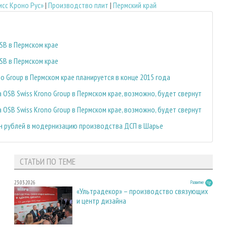
сс Кроно Рус»
|
Производство плит
|
Пермский край
SB в Пермском крае
SB в Пермском крае
o Group в Пермском крае планируется в конце 2015 года
OSB Swiss Krono Group в Пермском крае, возможно, будет свернут
OSB Swiss Krono Group в Пермском крае, возможно, будет свернут
н рублей в модернизацию производства ДСП в Шарье
СТАТЬИ ПО ТЕМЕ
23.03.2026
Развитие
«Ультрадекор» – производство связующих
и центр дизайна