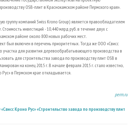
роизводству OSB-плит в Краснокамском районе Пермского края».
ую группу компаний Swiss Krono Group) является правообладателем
Стоимость инвестиций - 10,440 млрд руб. в течение двух с
камском районе около 800 новых рабочих мест.
ект был включен в перечень приоритетных. Тогда же ООО «Свисс
го участка для развития деревообрабатывающего производства в
ьзовать для строительства завода по производству плит OSB в
ирован на конец 2015 г. В начале февраля 2015 г. стало известно,
о Рус» в Пермском крае откладывается.
perm.ru
висс Кроно Рус» «Строительство завода по производству плит