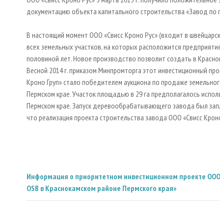
документацию объекта капитального строительства «Завод по п
В настоящий момент ООО «Свисс Кроно Рус» (входит в швейцарск
всех земельных участков, на которых расположится предприятие. 
половиной лет. Новое производство позволит создать в Красно
Весной 2014 г. приказом Минпромторга этот инвестиционный про
Кроно Груп» стало победителем аукциона по продаже земельно
Пермском крае. Участок площадью в 29 га предполагалось испол
Пермском крае. Запуск деревообрабатывающего завода был заплан
что реализация проекта строительства завода ООО «Свисс Крон
Информация о приоритетном инвестиционном проекте ООО «С
OSB в Краснокамском районе Пермского края»