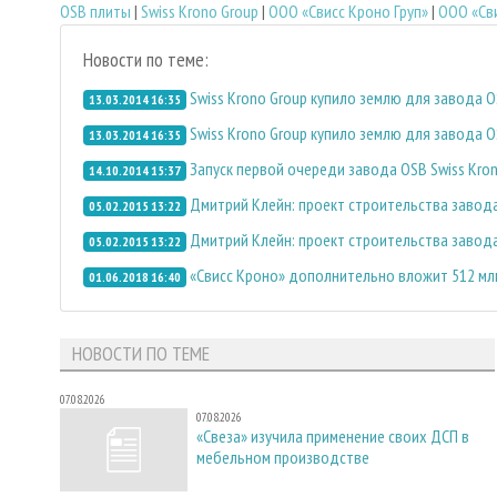
OSB плиты
|
Swiss Krono Group
|
ООО «Свисс Кроно Груп»
|
ООО «Сви
Новости по теме:
Swiss Krono Group купило землю для завода O
13.03.2014 16:35
Swiss Krono Group купило землю для завода O
13.03.2014 16:35
Запуск первой очереди завода OSB Swiss Kron
14.10.2014 15:37
Дмитрий Клейн: проект строительства завода 
05.02.2015 13:22
Дмитрий Клейн: проект строительства завода 
05.02.2015 13:22
«Свисс Кроно» дополнительно вложит 512 мл
01.06.2018 16:40
НОВОСТИ ПО ТЕМЕ
07.08.2026
07.08.2026
«Свеза» изучила применение своих ДСП в
мебельном производстве