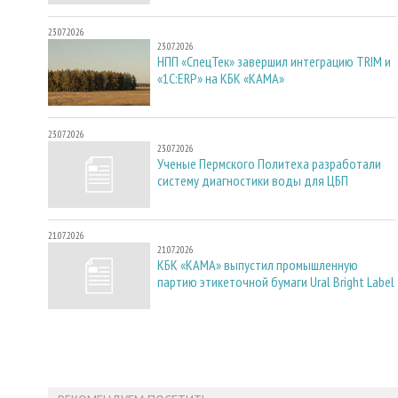
23.07.2026
23.07.2026
НПП «СпецТек» завершил интеграцию TRIM и
«1С:ERP» на КБК «КАМА»
23.07.2026
23.07.2026
Ученые Пермского Политеха разработали
систему диагностики воды для ЦБП
21.07.2026
21.07.2026
КБК «КАМА» выпустил промышленную
партию этикеточной бумаги Ural Bright Label