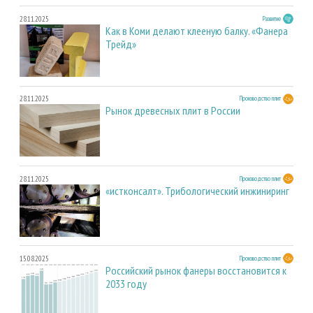
28.11.2025
Развитие
Как в Коми делают клееную балку. «Фанера
Трейд»
28.11.2025
Производство плит
Рынок древесных плит в России
28.11.2025
Производство плит
«истконсалт». Трибологический инжиниринг
15.08.2025
Производство плит
Российский рынок фанеры восстановится к
2033 году