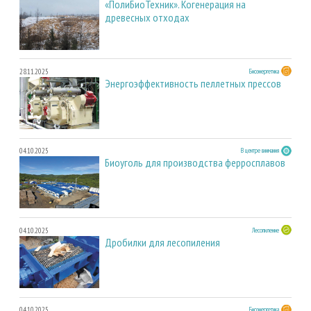
«ПолиБиоТехник». Когенерация на
древесных отходах
28.11.2025
Биоэнергетика
Энергоэффективность пеллетных прессов
04.10.2025
В центре внимания
Биоуголь для производства ферросплавов
04.10.2025
Лесопиление
Дробилки для лесопиления
04.10.2025
Биоэнергетика