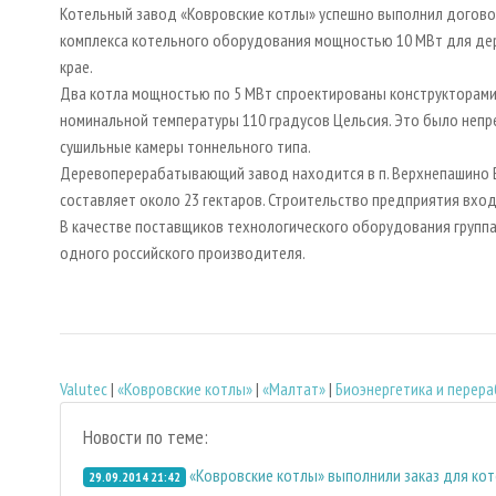
Котельный завод «Ковровские котлы» успешно выполнил договор
комплекса котельного оборудования мощностью 10 МВт для де
крае.
Два котла мощностью по 5 МВт спроектированы конструкторами
номинальной температуры 110 градусов Цельсия. Это было непр
сушильные камеры тоннельного типа.
Деревоперерабатывающий завод находится в п. Верхнепашино Е
составляет около 23 гектаров. Строительство предприятия вх
В качестве поставщиков технологического оборудования группа
одного российского производителя.
Valutec
|
«Ковровские котлы»
|
«Малтат»
|
Биoэнергетика и перер
Новости по теме:
«Ковровские котлы» выполнили заказ для ко
29.09.2014 21:42