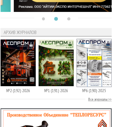
АРХИВ ЖУРНАЛОВ
№2 (192) 2026
№1 (191) 2026
№6 (190) 2025
Все журналы