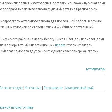
ы проектирования, изготовления, поставки, монтажа и пусконаладки
ревообрабатывающего завода группы «Малтат» в Красноярском
 ковровского котельного завода для постоянной работы в режиме
еменным условием со стороны фирмы WS Valutec, поставившей
нисейского района на левом берегу Енисея. Площадь промплощадки
одит в приоритетный инвестиционный
проект
группы «Малтат».
 «Малтат» выбрала двух финских, одного североамериканского и
termowood.ru
аботка отходов
|
Котельные
|
Лесопиление
|
Красноярский край
тельной на биотопливе