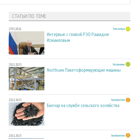
СТАТЬИ ПО ТЕМЕ
27.05.2026
Тема номера
Интервью с главой РЭО Рашидом
Исмаиловым
28.11.2025
Лесопиление
Northsaw. Пакетоформирующие машины
28.11.2025
Биоэнергетика
Биочар на службе сельского хозяйства
28.11.2025
Биоэнергетика