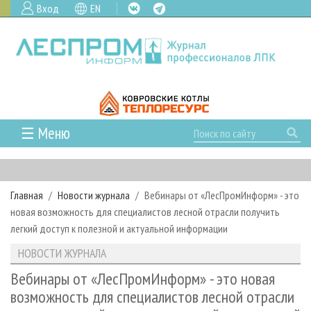
Вход
EN
☰ Меню
ГЛАВНАЯ
РУБРИКИ И ТЕМЫ
Главная
Новости журнала
Вебинары от «ЛесПромИнформ» - это
РУБРИКИ ЖУРНАЛА
НОВОСТИ
новая возможность для специалистов лесной отрасли получить
ЛЕСНОЕ ХОЗЯЙСТВО
КАЛЕНДАРЬ СОБЫТИЙ
легкий доступ к полезной и актуальной информации
ПРОЕКТЫ ЛПИ
ЛЕСОЗАГОТОВКА
НОВОСТИ ЛПК
АНАЛИТИКА
НОВОСТИ ЖУРНАЛА
АРХИВ
ЛЕСОПИЛЕНИЕ
НОВОСТИ ЖУРНАЛА
ПРЕДПРИЯТИЯ ЛПК
АРХИВ ЖУРНАЛОВ
Вебинары от «ЛесПромИнформ» - это новая
О ЖУРНАЛЕ
возможность для специалистов лесной отрасли
ДЕРЕВООБРАБОТКА
НОВОСТИ КОМПАНИЙ
ЛЕСНЫЕ РЕГИОНЫ РОССИИ
СТАТЬИ
ПОДПИСКА
РЕКЛАМОДАТЕЛЯМ