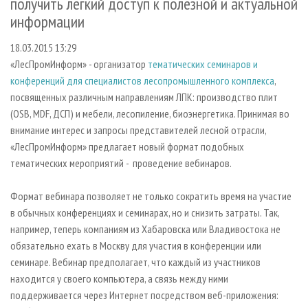
получить легкий доступ к полезной и актуальной
СУШКА ДРЕВЕСИНЫ
ПЕРСОНЫ
КОНТАКТЫ
РЕКЛАМА
информации
ПРОИЗВОДСТВО ДРЕВЕСНЫХ ПЛИТ
МОБИЛЬНЫЕ ВЫСТАВКИ
РЕКЛАМА НА САЙТЕ
18.03.2015 13:29
ДЕРЕВЯННОЕ ДОМОСТРОЕНИЕ
ОФИЦИАЛЬНЫЕ ДЕЛЕГАЦИИ
«ЛесПромИнформ» - организатор
тематических семинаров и
ПРОИЗВОДСТВО МЕБЕЛИ
ПРИОРИТЕТНЫЕ ИНВЕСТПРОЕКТЫ
конференций для специалистов лесопромышленного комплекса
,
посвященных различным направлениям ЛПК: производство плит
БИОЭНЕРГЕТИКА
RUSSIAN FORESTRY REVIEW
(OSB, MDF, ДСП) и мебели, лесопиление, биоэнергетика. Принимая во
ЦБП
ГАЗЕТА ЛЕСПРОМФОРУМ
внимание интерес и запросы представителей лесной отрасли,
ИНСТРУМЕНТ И МАТЕРИАЛЫ
«ЛесПромИнформ» предлагает новый формат подобных
БИБЛИОТЕКА СПЕЦИАЛИСТА
тематических мероприятий - проведение вебинаров.
Формат вебинара позволяет не только сократить время на участие
в обычных конференциях и семинарах, но и снизить затраты. Так,
например, теперь компаниям из Хабаровска или Владивостока не
обязательно ехать в Москву для участия в конференции или
семинаре. Вебинар предполагает, что каждый из участников
находится у своего компьютера, а связь между ними
поддерживается через Интернет посредством веб-приложения: