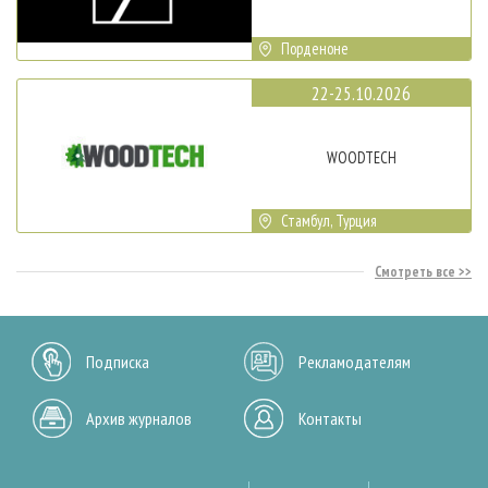
Порденоне
22-25.10.2026
WOODTECH
Стамбул, Турция
Смотреть все
Подписка
Рекламодателям
Архив журналов
Контакты