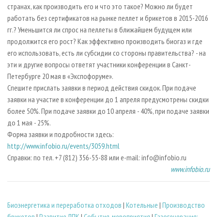
странах, как производить его и что это такое? Можно ли будет
работать без сертификатов на рынке пеллет и брикетов в 2015-2016
гг.? Уменьшится ли спрос на пеллеты в ближайшем будущем или
продолжится его рост? Как эффективно производить биогаз и где
его использовать, есть ли субсидии со стороны правительства? - на
эти и другие вопросы ответят участники конференции в Санкт-
Петербурге 20 мая в «Экспофоруме».
Спешите прислать заявки в период действия скидок. При подаче
заявки на участие в конференции до 1 апреля предусмотрены скидки
более 50%. При подаче заявки до 10 апреля - 40%, при подаче заявки
до 1 мая - 25%.
Форма заявки и подробности здесь:
http://www.infobio.ru/events/3059.html
Справки: по тел. +7 (812) 356-55-88 или e-mail: info@infobio.ru
www.infobio.ru
Биoэнергетика и переработка отходов
|
Котельные
|
Производство
брикетов
|
Развитие ЛПК
|
События, мероприятия
|
Газогенерация: