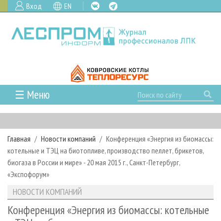
Вход
EN
☰ Меню
ГЛАВНАЯ
РУБРИКИ И ТЕМЫ
Главная
Новости компаний
Конференция «Энергия из биомассы:
РУБРИКИ ЖУРНАЛА
НОВОСТИ
котельные и ТЭЦ на биотопливе, производство пеллет, брикетов,
ЛЕСНОЕ ХОЗЯЙСТВО
КАЛЕНДАРЬ СОБЫТИЙ
биогаза в России и мире» - 20 мая 2015 г., Санкт-Петербург,
ПРОЕКТЫ ЛПИ
«Экспофорум»
ЛЕСОЗАГОТОВКА
НОВОСТИ ЛПК
АНАЛИТИКА
АРХИВ
НОВОСТИ КОМПАНИЙ
ЛЕСОПИЛЕНИЕ
НОВОСТИ ЖУРНАЛА
ПРЕДПРИЯТИЯ ЛПК
АРХИВ ЖУРНАЛОВ
О ЖУРНАЛЕ
Конференция «Энергия из биомассы: котельные
ДЕРЕВООБРАБОТКА
НОВОСТИ КОМПАНИЙ
ЛЕСНЫЕ РЕГИОНЫ РОССИИ
СТАТЬИ
ПОДПИСКА
РЕКЛАМОДАТЕЛЯМ