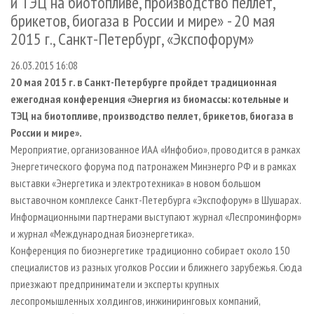
и ТЭЦ на биотопливе, производство пеллет,
СУШКА ДРЕВЕСИНЫ
ПЕРСОНЫ
КОНТАКТЫ
РЕКЛАМА
брикетов, биогаза в России и мире» - 20 мая
ПРОИЗВОДСТВО ДРЕВЕСНЫХ ПЛИТ
МОБИЛЬНЫЕ ВЫСТАВКИ
РЕКЛАМА НА САЙТЕ
2015 г., Санкт-Петербург, «Экспофорум»
ДЕРЕВЯННОЕ ДОМОСТРОЕНИЕ
ОФИЦИАЛЬНЫЕ ДЕЛЕГАЦИИ
26.03.2015 16:08
ПРОИЗВОДСТВО МЕБЕЛИ
ПРИОРИТЕТНЫЕ ИНВЕСТПРОЕКТЫ
20 мая 2015 г. в Санкт-Петербурге пройдет традиционная
ежегодная конференция «Энергия из биомассы: котельные и
БИОЭНЕРГЕТИКА
RUSSIAN FORESTRY REVIEW
ТЭЦ на биотопливе, производство пеллет, брикетов, биогаза в
ЦБП
ГАЗЕТА ЛЕСПРОМФОРУМ
России и мире».
ИНСТРУМЕНТ И МАТЕРИАЛЫ
Мероприятие, организованное ИАА «Инфобио», проводится в рамках
БИБЛИОТЕКА СПЕЦИАЛИСТА
Энергетического форума под патронажем Минэнерго РФ и в рамках
выставки «Энергетика и электротехника» в новом большом
выставочном комплексе Санкт-Петербурга «Экспофорум» в Шушарах.
Информационными партнерами выступают журнал «Леспроминформ»
и журнал «Международная Биоэнергетика».
Конференция по биоэнергетике традиционно собирает около 150
специалистов из разных уголков России и ближнего зарубежья. Сюда
приезжают предприниматели и эксперты крупных
лесопромышленных холдингов, инжиниринговых компаний,