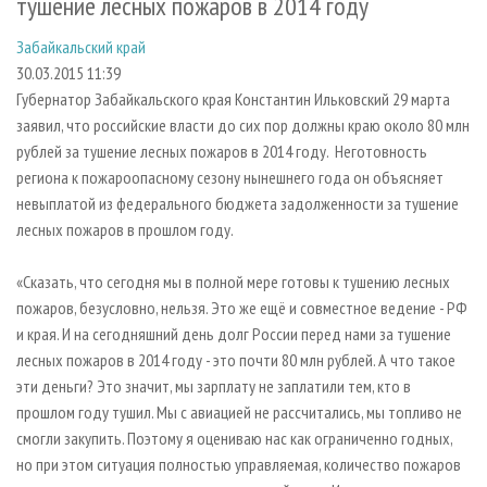
тушение лесных пожаров в 2014 году
СУШКА ДРЕВЕСИНЫ
ПЕРСОНЫ
КОНТАКТЫ
РЕКЛАМА
Забайкальский край
ПРОИЗВОДСТВО ДРЕВЕСНЫХ ПЛИТ
МОБИЛЬНЫЕ ВЫСТАВКИ
РЕКЛАМА НА САЙТЕ
30.03.2015 11:39
ДЕРЕВЯННОЕ ДОМОСТРОЕНИЕ
ОФИЦИАЛЬНЫЕ ДЕЛЕГАЦИИ
Губернатор Забайкальского края Константин Ильковский 29 марта
ПРОИЗВОДСТВО МЕБЕЛИ
ПРИОРИТЕТНЫЕ ИНВЕСТПРОЕКТЫ
заявил, что российские власти до сих пор должны краю около 80 млн
рублей за тушение лесных пожаров в 2014 году. Неготовность
БИОЭНЕРГЕТИКА
RUSSIAN FORESTRY REVIEW
региона к пожароопасному сезону нынешнего года он объясняет
ЦБП
ГАЗЕТА ЛЕСПРОМФОРУМ
невыплатой из федерального бюджета задолженности за тушение
лесных пожаров в прошлом году.
ИНСТРУМЕНТ И МАТЕРИАЛЫ
БИБЛИОТЕКА СПЕЦИАЛИСТА
«Сказать, что сегодня мы в полной мере готовы к тушению лесных
пожаров, безусловно, нельзя. Это же ещё и совместное ведение - РФ
и края. И на сегодняшний день долг России перед нами за тушение
лесных пожаров в 2014 году - это почти 80 млн рублей. А что такое
эти деньги? Это значит, мы зарплату не заплатили тем, кто в
прошлом году тушил. Мы с авиацией не рассчитались, мы топливо не
смогли закупить. Поэтому я оцениваю нас как ограниченно годных,
но при этом ситуация полностью управляемая, количество пожаров