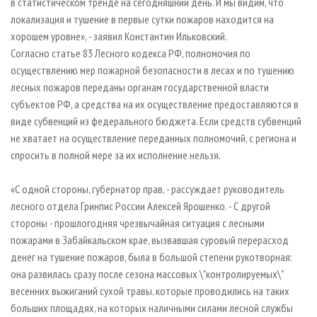
в статистическом тренде на сегодняшний день. И мы видим, что
локализация и тушение в первые сутки пожаров находится на
хорошем уровне», - заявил Константин Ильковский.
Согласно статье 83 Лесного кодекса РФ, полномочия по
осуществлению мер пожарной безопасности в лесах и по тушению
лесных пожаров переданы органам государственной власти
субъектов РФ, а средства на их осуществление предоставляются в
виде субвенций из федерального бюджета. Если средств субвенций
не хватает на осуществление переданных полномочий, с региона и
спросить в полной мере за их исполнение нельзя.
«С одной стороны, губернатор прав, - рассуждает руководитель
лесного отдела Гринпис России Алексей Ярошенко. - С другой
стороны - прошлогодняя чрезвычайная ситуация с лесными
пожарами в Забайкальском крае, вызвавшая суровый перерасход
денег на тушение пожаров, была в большой степени рукотворная:
она развилась сразу после сезона массовых \"контролируемых\"
весенних выжиганий сухой травы, которые проводились на таких
больших площадях, на которых наличными силами лесной службы