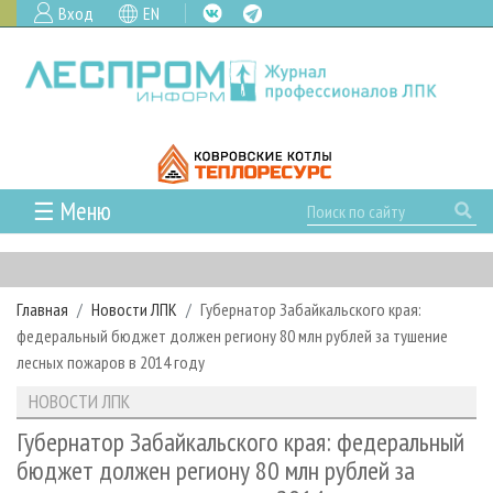
Вход
EN
☰ Меню
ГЛАВНАЯ
РУБРИКИ И ТЕМЫ
Главная
Новости ЛПК
Губернатор Забайкальского края:
РУБРИКИ ЖУРНАЛА
НОВОСТИ
федеральный бюджет должен региону 80 млн рублей за тушение
ЛЕСНОЕ ХОЗЯЙСТВО
КАЛЕНДАРЬ СОБЫТИЙ
лесных пожаров в 2014 году
ПРОЕКТЫ ЛПИ
ЛЕСОЗАГОТОВКА
НОВОСТИ ЛПК
АНАЛИТИКА
НОВОСТИ ЛПК
АРХИВ
ЛЕСОПИЛЕНИЕ
НОВОСТИ ЖУРНАЛА
ПРЕДПРИЯТИЯ ЛПК
АРХИВ ЖУРНАЛОВ
Губернатор Забайкальского края: федеральный
О ЖУРНАЛЕ
бюджет должен региону 80 млн рублей за
ДЕРЕВООБРАБОТКА
НОВОСТИ КОМПАНИЙ
ЛЕСНЫЕ РЕГИОНЫ РОССИИ
СТАТЬИ
ПОДПИСКА
РЕКЛАМОДАТЕЛЯМ