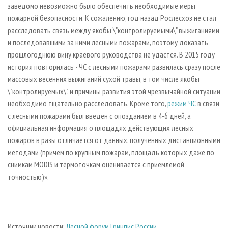
заведомо невозможно было обеспечить необходимые меры
пожарной безопасности. К сожалению, год назад Рослесхоз не стал
расследовать связь между якобы \"контролируемыми\" выжиганиями
и последовавшими за ними лесными пожарами, поэтому доказать
прошлогоднюю вину краевого руководства не удастся. В 2015 году
история повторилась - ЧС с лесными пожарами развилась сразу после
массовых весенних выжиганий сухой травы, в том числе якобы
\"контролируемых\", и причины развития этой чрезвычайной ситуации
необходимо тщательно расследовать. Кроме того,
режим ЧС
в связи
с лесными пожарами был введен с опозданием в 4-6 дней, а
официальная информация о площадях действующих лесных
пожаров в разы отличается от данных, полученных дистанционными
методами (причем по крупным пожарам, площадь которых даже по
снимкам MODIS и термоточкам оценивается с приемлемой
точностью)».
Источник новости:
Лесной форум Гринпис России