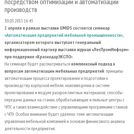
посредством оптимизации и автоматизации
СУШКА ДРЕВЕСИНЫ
ПЕРСОНЫ
КОНТАКТЫ
РЕКЛАМА
производств
ПРОИЗВОДСТВО ДРЕВЕСНЫХ ПЛИТ
МОБИЛЬНЫЕ ВЫСТАВКИ
РЕКЛАМА НА САЙТЕ
30.03.2015 16:45
ДЕРЕВЯННОЕ ДОМОСТРОЕНИЕ
ОФИЦИАЛЬНЫЕ ДЕЛЕГАЦИИ
2 апреля в рамках выставки UMIDS состоится семинар
ПРОИЗВОДСТВО МЕБЕЛИ
ПРИОРИТЕТНЫЕ ИНВЕСТПРОЕКТЫ
«Автоматизация предприятий мебельной промышленности»
,
организатором которого выступает генеральный
БИОЭНЕРГЕТИКА
RUSSIAN FORESTRY REVIEW
информационный партнер выставки журнал «ЛесПромИнформ»
ЦБП
ГАЗЕТА ЛЕСПРОМФОРУМ
при поддержке «КраснодарЭКСПО
».
ИНСТРУМЕНТ И МАТЕРИАЛЫ
На семинаре будет рассматриваться
комплексный подход к
БИБЛИОТЕКА СПЕЦИАЛИСТА
вопросам автоматизации мебельных предприятий
: принципы
автоматизации процесса проектирования и подготовки к
производству корпусной мебели; нововведения в системе
проектирования и модуле раскроя плитных материалов; способы
передачи данных на станки, обрабатывающие и пильные центры с
ЧПУ, а также взаимодействие с управляющими программами станков
с ЧПУ. Особое внимание будет уделено теме автоматизации
управления мебельной компанией и основам финансового анализа
деятельности предприятия.