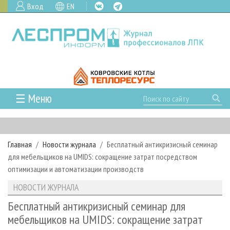
Вход
EN
☰ Меню
ГЛАВНАЯ
РУБРИКИ И ТЕМЫ
Главная
Новости журнала
Бесплатный антикризисный семинар
РУБРИКИ ЖУРНАЛА
НОВОСТИ
для мебельщиков на UMIDS: сокращение затрат посредством
ЛЕСНОЕ ХОЗЯЙСТВО
КАЛЕНДАРЬ СОБЫТИЙ
оптимизации и автоматизации производств
ПРОЕКТЫ ЛПИ
ЛЕСОЗАГОТОВКА
НОВОСТИ ЛПК
АНАЛИТИКА
НОВОСТИ ЖУРНАЛА
АРХИВ
ЛЕСОПИЛЕНИЕ
НОВОСТИ ЖУРНАЛА
ПРЕДПРИЯТИЯ ЛПК
АРХИВ ЖУРНАЛОВ
Бесплатный антикризисный семинар для
О ЖУРНАЛЕ
мебельщиков на UMIDS: сокращение затрат
ДЕРЕВООБРАБОТКА
НОВОСТИ КОМПАНИЙ
ЛЕСНЫЕ РЕГИОНЫ РОССИИ
СТАТЬИ
ПОДПИСКА
РЕКЛАМОДАТЕЛЯМ