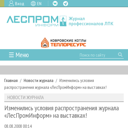
Вход
EN
☰ Меню
ГЛАВНАЯ
РУБРИКИ И ТЕМЫ
Главная
Новости журнала
Изменились условия
РУБРИКИ ЖУРНАЛА
НОВОСТИ
распространения журнала «ЛесПромИнформ» на выставках!
ЛЕСНОЕ ХОЗЯЙСТВО
КАЛЕНДАРЬ СОБЫТИЙ
ПРОЕКТЫ ЛПИ
НОВОСТИ ЖУРНАЛА
ЛЕСОЗАГОТОВКА
НОВОСТИ ЛПК
АНАЛИТИКА
АРХИВ
Изменились условия распространения журнала
ЛЕСОПИЛЕНИЕ
НОВОСТИ ЖУРНАЛА
ПРЕДПРИЯТИЯ ЛПК
АРХИВ ЖУРНАЛОВ
«ЛесПромИнформ» на выставках!
О ЖУРНАЛЕ
ДЕРЕВООБРАБОТКА
НОВОСТИ КОМПАНИЙ
ЛЕСНЫЕ РЕГИОНЫ РОССИИ
СТАТЬИ
ПОДПИСКА
РЕКЛАМОДАТЕЛЯМ
08.08.2008 00:14