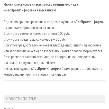
СУШКА ДРЕВЕСИНЫ
ПЕРСОНЫ
КОНТАКТЫ
РЕКЛАМА
Изменились условия распространения журнала
«ЛесПромИнформ» на выставках!
ПРОИЗВОДСТВО ДРЕВЕСНЫХ ПЛИТ
МОБИЛЬНЫЕ ВЫСТАВКИ
РЕКЛАМА НА САЙТЕ
ДЕРЕВЯННОЕ ДОМОСТРОЕНИЕ
ОФИЦИАЛЬНЫЕ ДЕЛЕГАЦИИ
Редакция приняла решение о продаже журнала
«ЛесПромИнформ»
ПРОИЗВОДСТВО МЕБЕЛИ
на специализированных выставках.
ПРИОРИТЕТНЫЕ ИНВЕСТПРОЕКТЫ
Стоимость свежего номера составит 100 руб.
БИОЭНЕРГЕТИКА
RUSSIAN FORESTRY REVIEW
Стоимость предыдущих номеров – 50 руб.
ЦБП
ГАЗЕТА ЛЕСПРОМФОРУМ
При этом предоставление контактных данных (визитная карточка
или заполнение анкеты) обязательно. Таким образом формируется
ИНСТРУМЕНТ И МАТЕРИАЛЫ
БИБЛИОТЕКА СПЕЦИАЛИСТА
база распространения журнала, по которой на основе ротации
рассылается журнал в дальнейшем.
Бесплатно журнал
«ЛесПромИнформ»
будет распространяться на
конференциях, круглых столах и семинарах.
НОВОСТИ ПО ТЕМЕ
07.08.2026