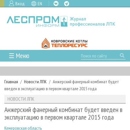
Вход
EN
☰ Меню
ГЛАВНАЯ
РУБРИКИ И ТЕМЫ
Главная
Новости ЛПК
Анжерский фанерный комбинат будет
РУБРИКИ ЖУРНАЛА
НОВОСТИ
введен в эксплуатацию в первом квартале 2015 года
ЛЕСНОЕ ХОЗЯЙСТВО
КАЛЕНДАРЬ СОБЫТИЙ
ПРОЕКТЫ ЛПИ
НОВОСТИ ЛПК
ЛЕСОЗАГОТОВКА
НОВОСТИ ЛПК
АНАЛИТИКА
АРХИВ
Анжерский фанерный комбинат будет введен в
ЛЕСОПИЛЕНИЕ
НОВОСТИ ЖУРНАЛА
ПРЕДПРИЯТИЯ ЛПК
АРХИВ ЖУРНАЛОВ
эксплуатацию в первом квартале 2015 года
О ЖУРНАЛЕ
ДЕРЕВООБРАБОТКА
НОВОСТИ КОМПАНИЙ
ЛЕСНЫЕ РЕГИОНЫ РОССИИ
СТАТЬИ
ПОДПИСКА
РЕКЛАМОДАТЕЛЯМ
Кемеровская область