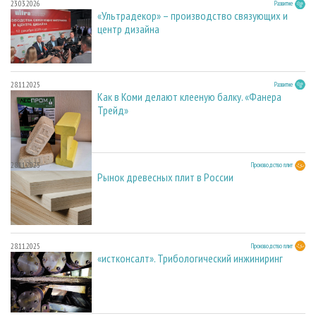
23.03.2026
Развитие
«Ультрадекор» – производство связующих и
центр дизайна
28.11.2025
Развитие
Как в Коми делают клееную балку. «Фанера
Трейд»
28.11.2025
Производство плит
Рынок древесных плит в России
28.11.2025
Производство плит
«истконсалт». Трибологический инжиниринг