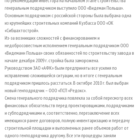
По рекомендации инвестора на начальном этапе строительства
генеральным подрядчиком выступило ООО «Видеман Польша».
Основным подрядчиком с российской стороны была выбрана одна
из крупнейших строительных компаний Кузбасса ООО «ОК
«Сибшахтострой».
Из-за возникших сложностей с финансированием и
недобросовестным исполнением генеральным подрядчиком ООО
«Видеманн Польша» своих обязанностей по строительству завода в
начале декабря 2009 г. стройка была заморожена.
Руководством ЗАО «АФК» были предприняты все усилия по
исправлению сложившейся ситуации, но в итоге с генеральным
подрядчиком пришлось расстаться. В октябре 2010 г. был выбран
новый генподрядчик – ООО «ПСП «Редокс».
Смена генерального подрядчика повлекла за собой пересмотр всех
финансовых обязательств перед проектировщиками, подрядчиками
и субподрядчиками и, соответственно, перезаключение всех
имеющихся ранее договоров, полную инвентаризацию и передачу
строительной площадки и выполненных ранее объемов работ от
одного генподрядчика другому. Все эти процедуры заняли