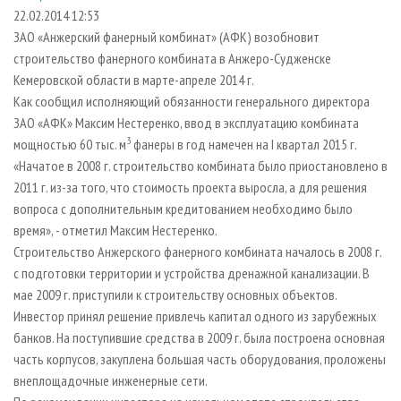
СУШКА ДРЕВЕСИНЫ
ПЕРСОНЫ
КОНТАКТЫ
РЕКЛАМА
22.02.2014 12:53
ЗАО «Анжерский фанерный комбинат» (АФК) возобновит
ПРОИЗВОДСТВО ДРЕВЕСНЫХ ПЛИТ
МОБИЛЬНЫЕ ВЫСТАВКИ
РЕКЛАМА НА САЙТЕ
строительство фанерного комбината в Анжеро-Судженске
ДЕРЕВЯННОЕ ДОМОСТРОЕНИЕ
ОФИЦИАЛЬНЫЕ ДЕЛЕГАЦИИ
Кемеровской области в марте-апреле 2014 г.
ПРОИЗВОДСТВО МЕБЕЛИ
Как сообщил исполняющий обязанности генерального директора
ПРИОРИТЕТНЫЕ ИНВЕСТПРОЕКТЫ
ЗАО «AФК» Максим Нестеренко, ввод в эксплуатацию комбината
БИОЭНЕРГЕТИКА
RUSSIAN FORESTRY REVIEW
3
мощностью 60 тыс. м
фанеры в год намечен на I квартал 2015 г.
ЦБП
ГАЗЕТА ЛЕСПРОМФОРУМ
«Начатое в 2008 г. строительство комбината было приостановлено в
2011 г. из-за того, что стоимость проекта выросла, а для решения
ИНСТРУМЕНТ И МАТЕРИАЛЫ
БИБЛИОТЕКА СПЕЦИАЛИСТА
вопроса с дополнительным кредитованием необходимо было
время», - отметил Максим Нестеренко.
Строительство Анжерского фанерного комбината началось в 2008 г.
с подготовки территории и устройства дренажной канализации. В
мае 2009 г. приступили к строительству основных объектов.
Инвестор принял решение привлечь капитал одного из зарубежных
банков. На поступившие средства в 2009 г. была построена основная
часть корпусов, закуплена большая часть оборудования, проложены
внеплощадочные инженерные сети.