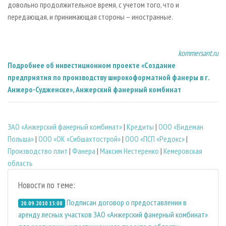
довольно продолжительное время, с учетом того, что и
передающая, и принимающая стороны – иностранные.
kommersant.ru
Подробнее об инвестиционном проекте «Создание
предприятия по производству широкоформатной фанеры в г.
Анжеро-Судженске», Анжерский фанерный комбинат
ЗАО «Анжерский фанерный комбинат»
|
Кредиты
|
ООО «Видеман
Польша»
|
ООО «ОК «Сибшахтострой»
|
ООО «ПСП «Редокс»
|
Производство плит
|
Фанера
|
Максим Нестеренко
|
Кемеровская
область
Новости по теме:
Подписан договор о предоставлении в
20.09.2010 15:08
аренду лесных участков ЗАО «Анжерский фанерный комбинат»