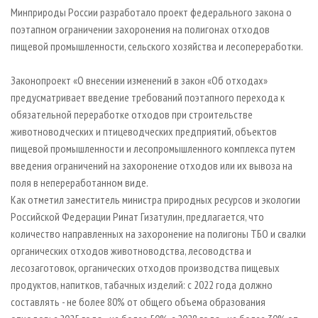
СУШКА ДРЕВЕСИНЫ
ПЕРСОНЫ
КОНТАКТЫ
РЕКЛАМА
Минприроды России разработало проект федерального закона о
поэтапном ограничении захоронения на полигонах отходов
ПРОИЗВОДСТВО ДРЕВЕСНЫХ ПЛИТ
МОБИЛЬНЫЕ ВЫСТАВКИ
РЕКЛАМА НА САЙТЕ
пищевой промышленности, сельского хозяйства и лесопереработки.
ДЕРЕВЯННОЕ ДОМОСТРОЕНИЕ
ОФИЦИАЛЬНЫЕ ДЕЛЕГАЦИИ
ПРОИЗВОДСТВО МЕБЕЛИ
Законопроект «О внесении изменений в закон «Об отходах»
ПРИОРИТЕТНЫЕ ИНВЕСТПРОЕКТЫ
предусматривает введение требований поэтапного перехода к
БИОЭНЕРГЕТИКА
RUSSIAN FORESTRY REVIEW
обязательной переработке отходов при строительстве
ЦБП
ГАЗЕТА ЛЕСПРОМФОРУМ
животноводческих и птицеводческих предприятий, объектов
пищевой промышленности и лесопромышленного комплекса путем
ИНСТРУМЕНТ И МАТЕРИАЛЫ
БИБЛИОТЕКА СПЕЦИАЛИСТА
введения ограничений на захоронение отходов или их вывоза на
поля в непереработанном виде.
Как отметил заместитель министра природных ресурсов и экологии
Российской Федерации Ринат Гизатулин, предлагается, что
количество направленных на захоронение на полигоны ТБО и свалки
органических отходов животноводства, лесоводства и
лесозаготовок, органических отходов производства пищевых
продуктов, напитков, табачных изделий: с 2022 года должно
составлять - не более 80% от общего объема образования