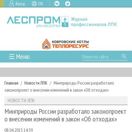
Вход
EN
☰ Меню
ГЛАВНАЯ
РУБРИКИ И ТЕМЫ
Главная
Новости ЛПК
Минприроды России разработало
РУБРИКИ ЖУРНАЛА
НОВОСТИ
законопроект о внесении изменений в закон «Об отходах»
ЛЕСНОЕ ХОЗЯЙСТВО
КАЛЕНДАРЬ СОБЫТИЙ
ПРОЕКТЫ ЛПИ
НОВОСТИ ЛПК
ЛЕСОЗАГОТОВКА
НОВОСТИ ЛПК
АНАЛИТИКА
АРХИВ
Минприроды России разработало законопроект
ЛЕСОПИЛЕНИЕ
НОВОСТИ ЖУРНАЛА
ПРЕДПРИЯТИЯ ЛПК
АРХИВ ЖУРНАЛОВ
о внесении изменений в закон «Об отходах»
О ЖУРНАЛЕ
ДЕРЕВООБРАБОТКА
НОВОСТИ КОМПАНИЙ
ЛЕСНЫЕ РЕГИОНЫ РОССИИ
СТАТЬИ
ПОДПИСКА
РЕКЛАМОДАТЕЛЯМ
08.04.2015 14:59