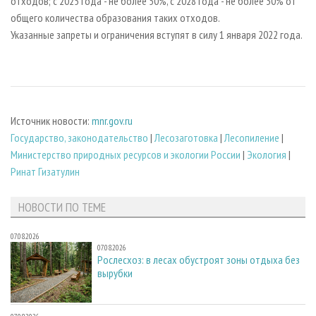
отходов; с 2025 года - не более 50%, с 2028 года - не более 30% от
общего количества образования таких отходов.
Указанные запреты и ограничения вступят в силу 1 января 2022 года.
Источник новости:
mnr.gov.ru
Государство, законодательство
|
Лесозаготовка
|
Лесопиление
|
Министерство природных ресурсов и экологии России
|
Экология
|
Ринат Гизатулин
НОВОСТИ ПО ТЕМЕ
07.08.2026
07.08.2026
Рослесхоз: в лесах обустроят зоны отдыха без
вырубки