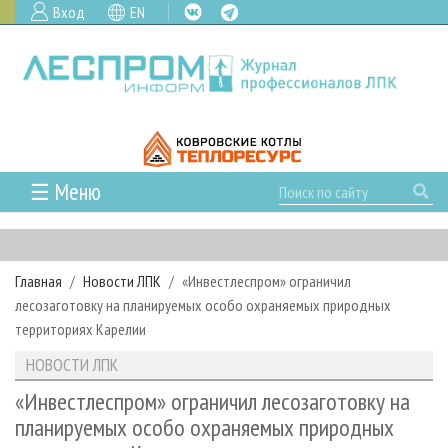
Вход
EN
☰ Меню
ГЛАВНАЯ
РУБРИКИ И ТЕМЫ
Главная
Новости ЛПК
«Инвестлеспром» ограничил
РУБРИКИ ЖУРНАЛА
НОВОСТИ
лесозаготовку на планируемых особо охраняемых природных
ЛЕСНОЕ ХОЗЯЙСТВО
КАЛЕНДАРЬ СОБЫТИЙ
территориях Карелии
ПРОЕКТЫ ЛПИ
ЛЕСОЗАГОТОВКА
НОВОСТИ ЛПК
АНАЛИТИКА
НОВОСТИ ЛПК
АРХИВ
ЛЕСОПИЛЕНИЕ
НОВОСТИ ЖУРНАЛА
ПРЕДПРИЯТИЯ ЛПК
АРХИВ ЖУРНАЛОВ
«Инвестлеспром» ограничил лесозаготовку на
О ЖУРНАЛЕ
планируемых особо охраняемых природных
ДЕРЕВООБРАБОТКА
НОВОСТИ КОМПАНИЙ
ЛЕСНЫЕ РЕГИОНЫ РОССИИ
СТАТЬИ
ПОДПИСКА
РЕКЛАМОДАТЕЛЯМ