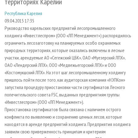
территориях Карелии
СУШКА ДРЕВЕСИНЫ
ПЕРСОНЫ
КОНТАКТЫ
РЕКЛАМА
Республика Карелия
ПРОИЗВОДСТВО ДРЕВЕСНЫХ ПЛИТ
МОБИЛЬНЫЕ ВЫСТАВКИ
РЕКЛАМА НА САЙТЕ
09.04.2015 17:35
ДЕРЕВЯННОЕ ДОМОСТРОЕНИЕ
ОФИЦИАЛЬНЫЕ ДЕЛЕГАЦИИ
Руководство карельских предприятий лесопромышленного
ПРОИЗВОДСТВО МЕБЕЛИ
ПРИОРИТЕТНЫЕ ИНВЕСТПРОЕКТЫ
холдинга «Инвестлеспром» (ООО «ЛП Менеджмент») распорядилось
ограничить лесозаготовку на планируемых особо охраняемых
БИОЭНЕРГЕТИКА
RUSSIAN FORESTRY REVIEW
природных территориях, которые оказались включены в лесные
ЦБП
ГАЗЕТА ЛЕСПРОМФОРУМ
участки, арендуемые АО «Сегежский ЦБК», ОАО «Муезерский ЛПХ»,
ОАО «Лендерский ЛПХ», ООО «Медвежьегорский ЛПХ» и ООО
ИНСТРУМЕНТ И МАТЕРИАЛЫ
БИБЛИОТЕКА СПЕЦИАЛИСТА
«Костомукшский ЛПХ». На этот шаг лесопромышленному холдингу
пришлось пойти после того, как аудиторская компания «НЭПКон»
запустила процедуру приостановки части сертификатов Лесного
попечительского совета FSC, выданных предприятиям группы
«Инвестлеспром» (ООО «ЛП Менеджмент»).
Приостановка сертификатов была связана с наличием острого
конфликта по выявлению и сохранению ценных лесов, которые
находятся в аренде предприятий холдинга. Предприятия холдинга
заявили свою приверженность принципам и критериям