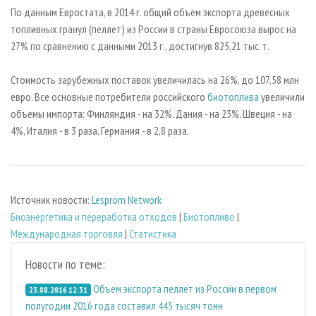
СУШКА ДРЕВЕСИНЫ
ПЕРСОНЫ
КОНТАКТЫ
РЕКЛАМА
По данным Евростата, в 2014 г. общий объем экспорта древесных
топливных гранул (пеллет) из России в страны Евросоюза вырос на
ПРОИЗВОДСТВО ДРЕВЕСНЫХ ПЛИТ
МОБИЛЬНЫЕ ВЫСТАВКИ
РЕКЛАМА НА САЙТЕ
27% по сравнению с данными 2013 г., достигнув 825,21 тыс. т.
ДЕРЕВЯННОЕ ДОМОСТРОЕНИЕ
ОФИЦИАЛЬНЫЕ ДЕЛЕГАЦИИ
ПРОИЗВОДСТВО МЕБЕЛИ
Стоимость зарубежных поставок увеличилась на 26%, до 107,58 млн
ПРИОРИТЕТНЫЕ ИНВЕСТПРОЕКТЫ
евро. Все основные потребители российского
биотоплива
увеличили
БИОЭНЕРГЕТИКА
RUSSIAN FORESTRY REVIEW
объемы импорта: Финляндия - на 32%, Дания - на 23%, Швеция - на
ЦБП
ГАЗЕТА ЛЕСПРОМФОРУМ
4%, Италия - в 3 раза, Германия - в 2,8 раза.
ИНСТРУМЕНТ И МАТЕРИАЛЫ
БИБЛИОТЕКА СПЕЦИАЛИСТА
Источник новости:
Lesprom Network
Биoэнергетика и переработка отходов
|
Биотопливо
|
Международная торговля
|
Статистика
Новости по теме:
Объем экспорта пеллет из России в первом
23.08.2016 12:31
полугодии 2016 года составил 445 тысяч тонн