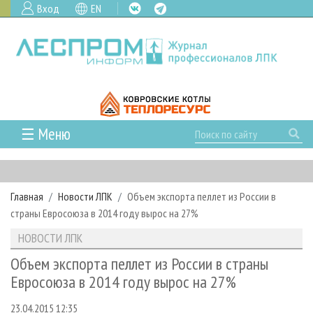
Вход
EN
☰ Меню
ГЛАВНАЯ
РУБРИКИ И ТЕМЫ
Главная
Новости ЛПК
Объем экспорта пеллет из России в
РУБРИКИ ЖУРНАЛА
НОВОСТИ
страны Евросоюза в 2014 году вырос на 27%
ЛЕСНОЕ ХОЗЯЙСТВО
КАЛЕНДАРЬ СОБЫТИЙ
ПРОЕКТЫ ЛПИ
НОВОСТИ ЛПК
ЛЕСОЗАГОТОВКА
НОВОСТИ ЛПК
АНАЛИТИКА
АРХИВ
Объем экспорта пеллет из России в страны
ЛЕСОПИЛЕНИЕ
НОВОСТИ ЖУРНАЛА
ПРЕДПРИЯТИЯ ЛПК
АРХИВ ЖУРНАЛОВ
Евросоюза в 2014 году вырос на 27%
О ЖУРНАЛЕ
ДЕРЕВООБРАБОТКА
НОВОСТИ КОМПАНИЙ
ЛЕСНЫЕ РЕГИОНЫ РОССИИ
СТАТЬИ
ПОДПИСКА
РЕКЛАМОДАТЕЛЯМ
23.04.2015 12:35